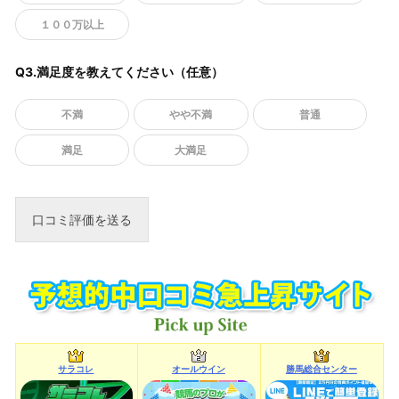
１００万以上
Q3.満足度を教えてください（任意）
不満
やや不満
普通
満足
大満足
サラコレ
オールウイン
勝馬総合センター