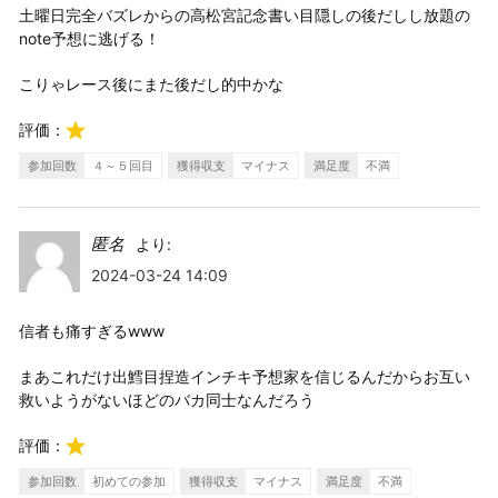
土曜日完全バズレからの高松宮記念書い目隠しの後だしし放題の
note予想に逃げる！
こりゃレース後にまた後だし的中かな
評価：
参加回数
４～５回目
獲得収支
マイナス
満足度
不満
匿名
より:
2024-03-24 14:09
信者も痛すぎるwww
まあこれだけ出鱈目捏造インチキ予想家を信じるんだからお互い
救いようがないほどのバカ同士なんだろう
評価：
参加回数
初めての参加
獲得収支
マイナス
満足度
不満