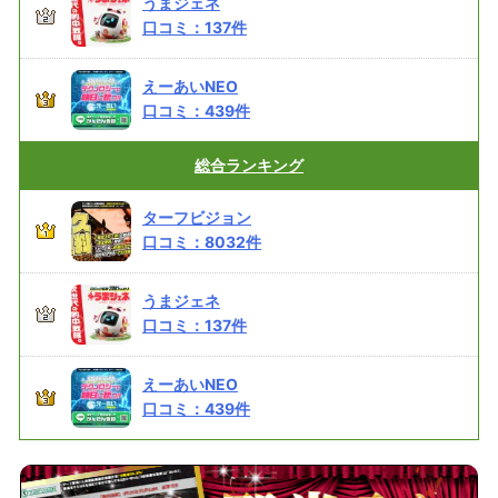
うまジェネ
口コミ：
137
件
えーあいNEO
口コミ：
439
件
総合
ランキング
ターフビジョン
口コミ：
8032
件
うまジェネ
口コミ：
137
件
えーあいNEO
口コミ：
439
件