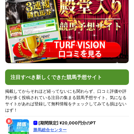
注目すべき新しくできた競馬予想サイト
掲載してからそれほど経ってないにも関わらず、口コミ評価や評
判が多く投稿されている注目の集まる競馬予想サイト。気になる
サイトがあれば登録して無料情報をチェックしてみても損はない
はず！
🅿
[期間限定] ¥20,000円分のPT
勝馬総合センター