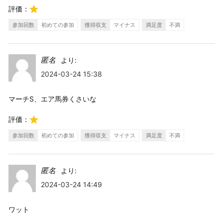
評価：
参加回数
初めての参加
獲得収支
マイナス
満足度
不満
匿名
より:
2024-03-24 15:38
マーチS、エア馬券くさいな
評価：
参加回数
初めての参加
獲得収支
マイナス
満足度
不満
匿名
より:
2024-03-24 14:49
ワット