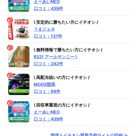
えーあいNEO
口コミ：439件
\ 安定的に勝ちたい方にイチオシ /
うまジェネ
口コミ：137件
\ 無料情報で勝ちたい方にイチオシ /
R32( アールサンニー )
口コミ：282件
\ 高配当狙いの方にイチオシ /
MODS競馬
口コミ：69件
\ 回収率重視の方にイチオシ /
えーあいNEO
口コミ：439件
管理人イチオシ競馬予想サイトの詳細 ≫