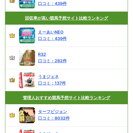
口コミ：
439
件
回収率が高い
競馬予想サイト比較ランキング
えーあいNEO
口コミ：
439
件
R32
口コミ：
282
件
うまジェネ
口コミ：
137
件
管理人おすすめ
競馬予想サイト比較ランキング
ターフビジョン
口コミ：
8032
件