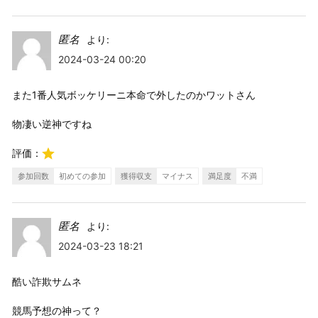
匿名
より:
2024-03-24 00:20
また1番人気ボッケリーニ本命で外したのかワットさん
物凄い逆神ですね
評価：
参加回数
初めての参加
獲得収支
マイナス
満足度
不満
匿名
より:
2024-03-23 18:21
酷い詐欺サムネ
競馬予想の神って？