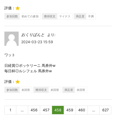
評価：
参加回数
初めての参加
獲得収支
マイナス
満足度
不満
おくりばんと
より:
2024-03-23 15:59
ワット
日経賞◎ボッケリーニ 馬券外w
毎日杯◎ルシフェル 馬券外w
評価：
参加回数
未回答
獲得収支
未回答
満足度
未回答
1
…
456
457
458
459
460
…
627