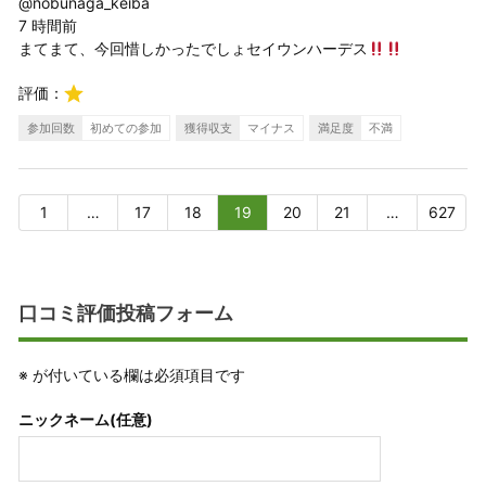
@nobunaga_keiba
7 時間前
まてまて、今回惜しかったでしょセイウンハーデス
評価：
参加回数
初めての参加
獲得収支
マイナス
満足度
不満
1
…
17
18
19
20
21
…
627
口コミ評価投稿フォーム
※
が付いている欄は必須項目です
ニックネーム(任意)