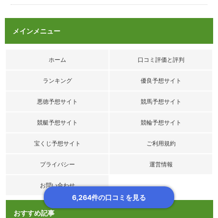
匿名
さん
2026/8/7/ 22:26
ジャックポット（KEIBA JACKPOT）の
メインメニュー
口コミ
的中実践ラボで川崎6Rの3連単214.1倍的中。3
単と3複合わせて17万超えの払戻しだし、安定
ホーム
口コミ評価と評判
して稼がせてくれる。
ランキング
優良予想サイト
評価：
悪徳予想サイト
競馬予想サイト
競艇予想サイト
競輪予想サイト
宝くじ予想サイト
ご利用規約
プライバシー
運営情報
お問い合わせ
6,264件の口コミを見る
おすすめ記事