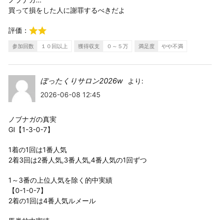
買って損をした人に謝罪するべきだよ
評価：
参加回数
１０回以上
獲得収支
０～５万
満足度
やや不満
ぼったくりサロン2026w
より:
2026-06-08 12:45
ノブナガの真実
GⅠ【1-3-0-7】
1着の1回は1番人気
2着3回は2番人気,3番人気,4番人気の1回ずつ
1～3番の上位人気を除く的中実績
【0-1-0-7】
2着の1回は4番人気ルメール