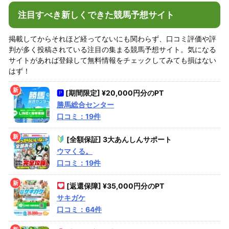
注目すべき新しくできた競馬予想サイト
掲載してからそれほど経ってないにも関わらず、口コミ評価や評
判が多く投稿されている注目の集まる競馬予想サイト。気になる
サイトがあれば登録して無料情報をチェックしてみても損はない
はず！
🅿
[期間限定] ¥20,000円分のPT
勝馬総合センター
口コミ：19件
[全額保証] 3大あんしんサポート
ウマくる。
口コミ：19件
[返還保障] ¥35,000円分のPT
サキガケ
口コミ：64件