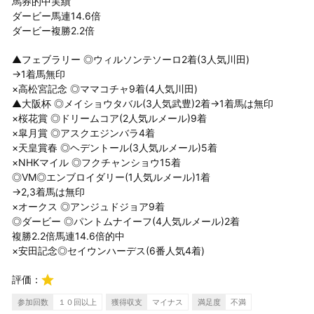
馬券的中実績
ダービー馬連14.6倍
ダービー複勝2.2倍
▲フェブラリー ◎ウィルソンテソーロ2着(3人気川田)
→1着馬無印
×高松宮記念 ◎ママコチャ9着(4人気川田)
▲大阪杯 ◎メイショウタバル(3人気武豊)2着→1着馬は無印
×桜花賞 ◎ドリームコア(2人気ルメール)9着
×皐月賞 ◎アスクエジンバラ4着
×天皇賞春 ◎ヘデントール(3人気ルメール)5着
×NHKマイル ◎フクチャンショウ15着
◎VM◎エンブロイダリー(1人気ルメール)1着
→2,3着馬は無印
×オークス ◎アンジュドジョア9着
◎ダービー ◎パントムナイーフ(4人気ルメール)2着
複勝2.2倍馬連14.6倍的中
×安田記念◎セイウンハーデス(6番人気4着)
評価：
参加回数
１０回以上
獲得収支
マイナス
満足度
不満