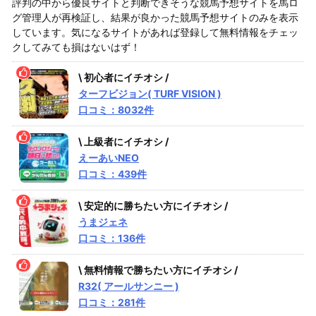
評判の中から優良サイトと判断できそうな競馬予想サイトを馬ロ
グ管理人が再検証し、結果が良かった競馬予想サイトのみを表示
しています。気になるサイトがあれば登録して無料情報をチェッ
クしてみても損はないはず！
\ 初心者にイチオシ /
ターフビジョン( TURF VISION )
口コミ：8032件
\ 上級者にイチオシ /
えーあいNEO
口コミ：439件
\ 安定的に勝ちたい方にイチオシ /
うまジェネ
口コミ：136件
\ 無料情報で勝ちたい方にイチオシ /
R32( アールサンニー )
口コミ：281件