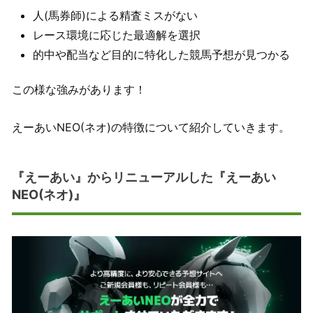
人(馬券師)による精査ミスがない
レース環境に応じた最適解を選択
的中や配当など目的に特化した競馬予想が見つかる
この様な強みがあります！
えーあいNEO(ネオ)の特徴について紹介していきます。
『えーあい』からリニューアルした『えーあい
NEO(ネオ)』