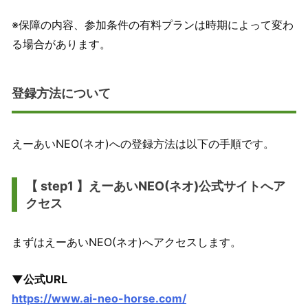
※保障の内容、参加条件の有料プランは時期によって変わ
る場合があります。
登録方法について
えーあいNEO(ネオ)への登録方法は以下の手順です。
【 step1 】えーあいNEO(ネオ)公式サイトへア
クセス
まずはえーあいNEO(ネオ)へアクセスします。
▼公式URL
https://www.ai-neo-horse.com/