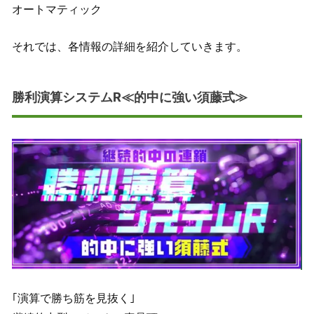
オートマティック
それでは、各情報の詳細を紹介していきます。
勝利演算システムR≪的中に強い須藤式≫
｢演算で勝ち筋を見抜く｣