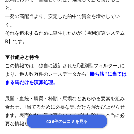
と。
一発の高配当より、安定した的中で資金を増やしてい
く。
それを追求するために誕生したのが【勝利演算システム
R】です。
▼仕組みと特性
この情報では、独自に設計された｢選別型フィルター｣に
より、過去数万件のレースデータから
“ 勝ち筋 ”に当ては
まる馬だけを演算処理。
展開・血統・脚質・枠順・馬場などあらゆる要素を組み
合わせ、｢当てるために必要な馬｣だけを浮かび上がらせ
ます。表面的な人気や直前のノイズを排除し、本当に必
439件の口コミを見る
要な情報だけを拾い上げる｢情報精査力｣も兼備。