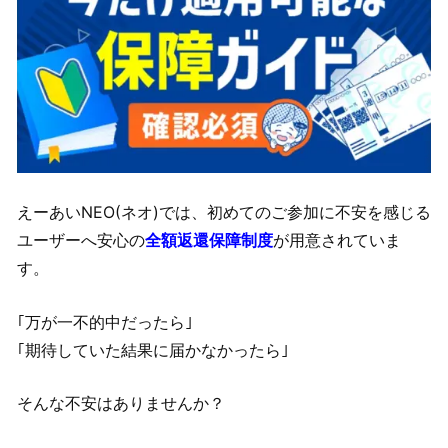
えーあいNEO(ネオ)では、初めてのご参加に不安を感じる
ユーザーへ安心の
全額返還保障制度
が用意されていま
す。
｢万が一不的中だったら｣
｢期待していた結果に届かなかったら｣
そんな不安はありませんか？