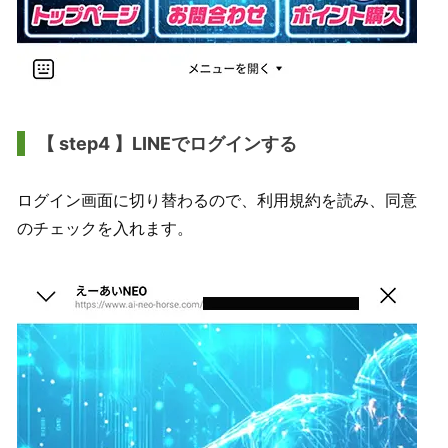
【 step4 】LINEでログインする
ログイン画面に切り替わるので、利用規約を読み、同意
のチェックを入れます。