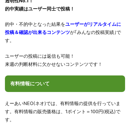
透明性No.1！
的中実績はユーザー同士で投稿！
的中・不的中となった結果を
ユーザーがリアルタイムに
投稿＆確認が出来るコンテンツ
が｢みんなの投稿実績｣で
す。
ユーザーの投稿には返信も可能！
来週の判断材料に欠かせないコンテンツです！
有料情報について
えーあいNEO(ネオ)では、有料情報の提供を行っていま
す。有料情報の販売価格は、1ポイント＝100円(税込)で
す。