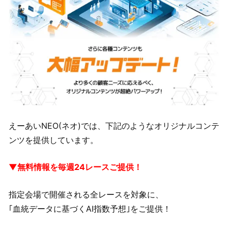
えーあいNEO(ネオ)では、下記のようなオリジナルコンテ
ンツを提供しています。
▼無料情報を毎週24レースご提供！
指定会場で開催される全レースを対象に、
｢血統データに基づくAI指数予想｣をご提供！