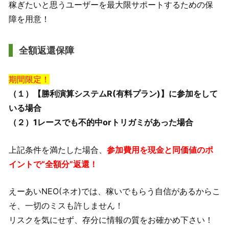
稼ぎたいと思うユーザーを最大限サポートするための保
障を用意！
全額返還保障
期間限定！
（１）【勝利演算システムR(有料プラン)】に参加をして
いる場合
（２）1レースでも不的中orトリガミがあった場合
上記条件を満たした場合、
参加費用を現金と同価値のポ
イントで“全額分”返還！
えーあいNEO(ネオ)では、稼いでもらう自信があるからこ
そ、一切のミスも許しません！
リスクを気にせず、存分に情報の質をお確かめ下さい！