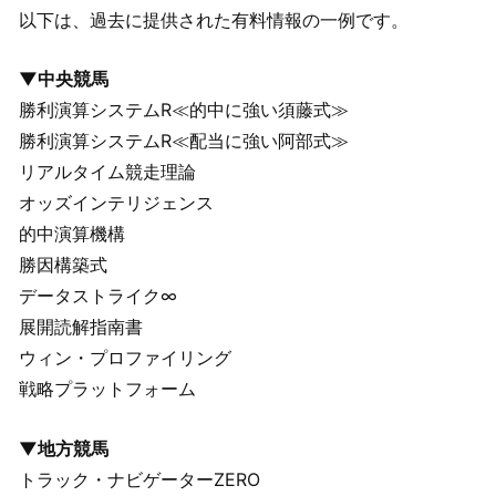
以下は、過去に提供された有料情報の一例です。
▼中央競馬
勝利演算システムR≪的中に強い須藤式≫
勝利演算システムR≪配当に強い阿部式≫
リアルタイム競走理論
オッズインテリジェンス
的中演算機構
勝因構築式
データストライク∞
展開読解指南書
ウィン・プロファイリング
戦略プラットフォーム
▼地方競馬
トラック・ナビゲーターZERO