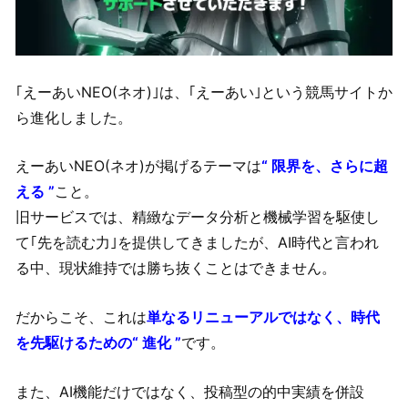
｢えーあいNEO(ネオ)｣は、｢えーあい｣という競馬サイトか
ら進化しました。
えーあいNEO(ネオ)が掲げるテーマは
“ 限界を、さらに超
える ”
こと。
旧サービスでは、精緻なデータ分析と機械学習を駆使し
て｢先を読む力｣を提供してきましたが、AI時代と言われ
る中、現状維持では勝ち抜くことはできません。
だからこそ、これは
単なるリニューアルではなく、時代
を先駆けるための“ 進化 ”
です。
また、AI機能だけではなく、投稿型の的中実績を併設