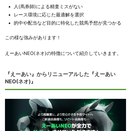
人(馬券師)による精査ミスがない
レース環境に応じた最適解を選択
的中や配当など目的に特化した競馬予想が見つかる
この様な強みがあります！
えーあいNEO(ネオ)の特徴について紹介していきます。
『えーあい』からリニューアルした『えーあい
NEO(ネオ)』