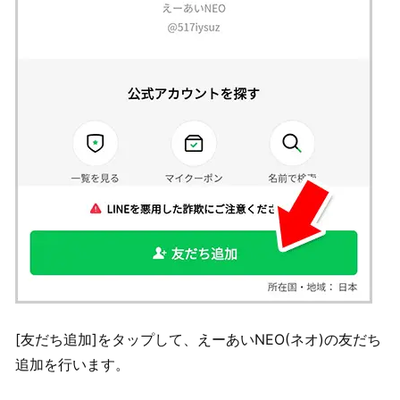
[友だち追加]をタップして、えーあいNEO(ネオ)の友だち
追加を行います。