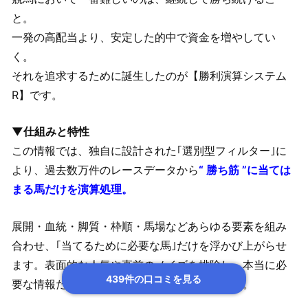
と。
一発の高配当より、安定した的中で資金を増やしてい
く。
それを追求するために誕生したのが【勝利演算システム
R】です。
▼仕組みと特性
この情報では、独自に設計された｢選別型フィルター｣に
より、過去数万件のレースデータから
“ 勝ち筋 ”に当ては
まる馬だけを演算処理。
展開・血統・脚質・枠順・馬場などあらゆる要素を組み
合わせ、｢当てるために必要な馬｣だけを浮かび上がらせ
ます。表面的な人気や直前のノイズを排除し、本当に必
439件の口コミを見る
要な情報だけを拾い上げる｢情報精査力｣も兼備。