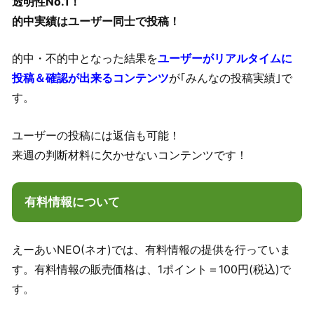
透明性No.1！
的中実績はユーザー同士で投稿！
的中・不的中となった結果を
ユーザーがリアルタイムに
投稿＆確認が出来るコンテンツ
が｢みんなの投稿実績｣で
す。
ユーザーの投稿には返信も可能！
来週の判断材料に欠かせないコンテンツです！
有料情報について
えーあいNEO(ネオ)では、有料情報の提供を行っていま
す。有料情報の販売価格は、1ポイント＝100円(税込)で
す。