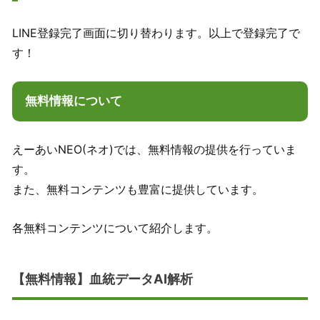
LINE登録完了画面に切り替わります。以上で登録完了で
す！
無料情報について
えーあいNEO(ネオ)では、無料情報の提供を行っていま
す。
また、無料コンテンツも豊富に提供しています。
各無料コンテンツについて紹介します。
【無料情報】血統データAI解析