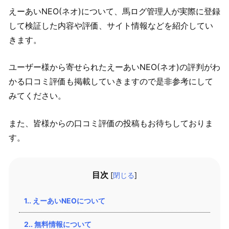
えーあいNEO(ネオ)について、馬ログ管理人が実際に登録
して検証した内容や評価、サイト情報などを紹介してい
きます。
ユーザー様から寄せられたえーあいNEO(ネオ)の評判がわ
かる口コミ評価も掲載していきますので是非参考にして
みてください。
また、皆様からの口コミ評価の投稿もお待ちしておりま
す。
目次
[
閉じる
]
1.
えーあいNEOについて
2.
無料情報について