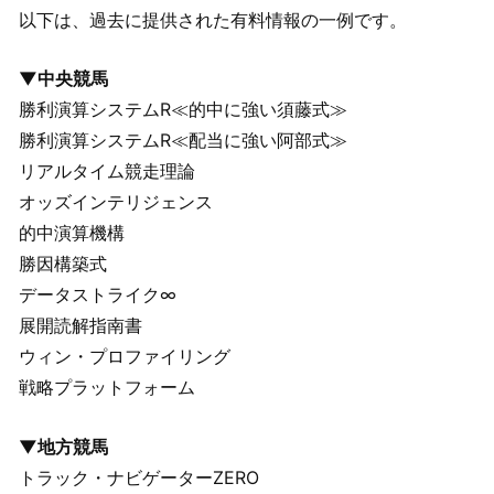
以下は、過去に提供された有料情報の一例です。
▼中央競馬
勝利演算システムR≪的中に強い須藤式≫
勝利演算システムR≪配当に強い阿部式≫
リアルタイム競走理論
オッズインテリジェンス
的中演算機構
勝因構築式
データストライク∞
展開読解指南書
ウィン・プロファイリング
戦略プラットフォーム
▼地方競馬
トラック・ナビゲーターZERO