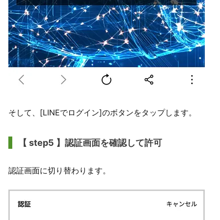
そして、[LINEでログイン]のボタンをタップします。
【 step5 】認証画面を確認して許可
認証画面に切り替わります。