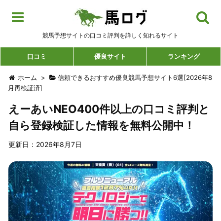
競馬予想サイトの口コミ評判を詳しく知れるサイト
口コミ
優良サイト
ランキング
ホーム
>
信頼できるおすすめ優良競馬予想サイト6選[2026年8
月再検証済]
えーあいNEO400件以上の口コミ評判と
自ら登録検証した情報を無料公開中！
更新日：2026年8月7日