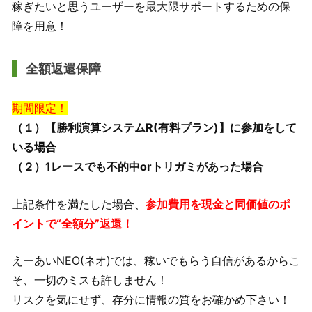
稼ぎたいと思うユーザーを最大限サポートするための保
障を用意！
全額返還保障
期間限定！
（１）【勝利演算システムR(有料プラン)】に参加をして
いる場合
（２）1レースでも不的中orトリガミがあった場合
上記条件を満たした場合、
参加費用を現金と同価値のポ
イントで“全額分”返還！
えーあいNEO(ネオ)では、稼いでもらう自信があるからこ
そ、一切のミスも許しません！
リスクを気にせず、存分に情報の質をお確かめ下さい！