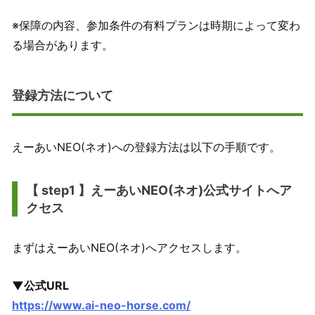
※保障の内容、参加条件の有料プランは時期によって変わ
る場合があります。
登録方法について
えーあいNEO(ネオ)への登録方法は以下の手順です。
【 step1 】えーあいNEO(ネオ)公式サイトへア
クセス
まずはえーあいNEO(ネオ)へアクセスします。
▼公式URL
https://www.ai-neo-horse.com/