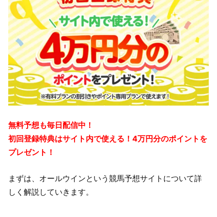
無料予想も毎日配信中！
初回登録特典はサイト内で使える！4万円分のポイントを
プレゼント！
まずは、オールウインという競馬予想サイトについて詳
しく解説していきます。