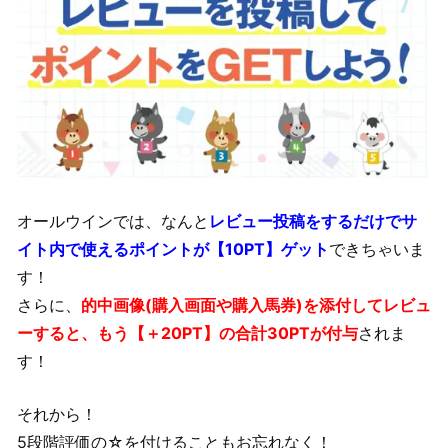
オールウインでは、なんと
レビュー投稿をするだけでサ
イト内で使えるポイントが【10PT】ゲット
できちゃいま
す！
さらに、
的中画像(購入画面や購入馬券)を添付してレビュ
ーすると、もう【＋20PT】の合計30PTが付与
されま
す！
それから！
5段階評価の☆を付けることもお忘れなく！