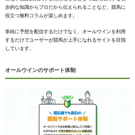
歩的な知識からプロだから伝えられることなど、競馬に
役立つ無料コラムが楽しめます。
単純に予想を配信するだけでなく、オールウインを利用
するだけでユーザーが競馬が上手になれるサイトを目指
しています。
オールウインのサポート体制