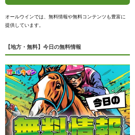
オールウインでは、無料情報や無料コンテンツも豊富に
提供しています。
【地方・無料】今日の無料情報