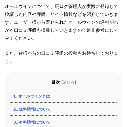
オールウインについて、馬ログ管理人が実際に登録して
検証した内容や評価、サイト情報などを紹介していきま
す。ユーザー様から寄せられたオールウインの評判がわ
かる口コミ評価も掲載していきますので是非参考にして
みてください。
また、皆様からの口コミ評価の投稿もお待ちしておりま
す。
目次
[
閉じる
]
1.
オールウインとは
2.
無料情報について
3.
有料情報について