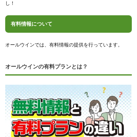
し！
有料情報について
オールウインでは、有料情報の提供を行っています。
オールウインの有料プランとは？