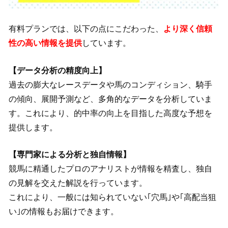
有料プランでは、以下の点にこだわった、
より深く信頼
性の高い情報を提供
しています。
【データ分析の精度向上】
過去の膨大なレースデータや馬のコンディション、騎手
の傾向、展開予測など、多角的なデータを分析していま
す。これにより、的中率の向上を目指した高度な予想を
提供します。
【専門家による分析と独自情報】
競馬に精通したプロのアナリストが情報を精査し、独自
の見解を交えた解説を行っています。
これにより、一般には知られていない｢穴馬｣や｢高配当狙
い｣の情報もお届けできます。