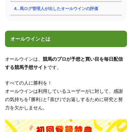
4.
馬ログ管理人が出したオールウインの評価
オールウインとは
オールウインは、
競馬のプロが予想と買い目を毎日配信
する競馬予想サイト
です。
すべての人に勝利を！
オールウインは利用しているユーザーがに対して、感謝
の気持ちを｢勝利｣と｢喜び｣でお返しするために研究と努
力を欠かしません。