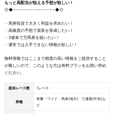
もっと高配当が狙える予想が欲しい！
◇◆−−−−−−−−−−−−−−−◆◇
・馬券投資で大きく利益を求めたい！
・高確度の予想で資産を形成したい！
・3連単で万馬券を狙いたい！
・通常では入手できない情報が欲しい！
無料情報ではここまで精度の高い情報をご提供すること
が難しいので、このような方は有料プランをお買い求め
ください。
提供レース数
1レース
単勝・ワイド・馬単(地方)・三連複(中央)な
券種
ど