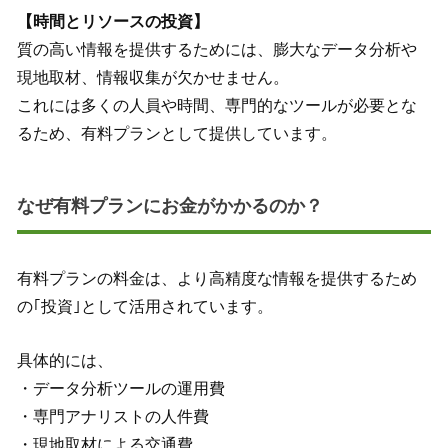
【時間とリソースの投資】
質の高い情報を提供するためには、膨大なデータ分析や
現地取材、情報収集が欠かせません。
これには多くの人員や時間、専門的なツールが必要とな
るため、有料プランとして提供しています。
なぜ有料プランにお金がかかるのか？
有料プランの料金は、より高精度な情報を提供するため
の｢投資｣として活用されています。
具体的には、
・データ分析ツールの運用費
・専門アナリストの人件費
・現地取材による交通費