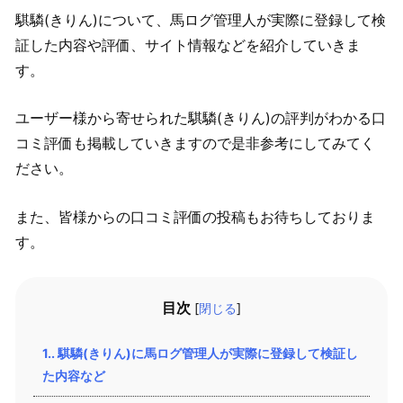
騏驎(きりん)について、馬ログ管理人が実際に登録して検
証した内容や評価、サイト情報などを紹介していきま
す。
ユーザー様から寄せられた騏驎(きりん)の評判がわかる口
コミ評価も掲載していきますので是非参考にしてみてく
ださい。
また、皆様からの口コミ評価の投稿もお待ちしておりま
す。
目次
[
閉じる
]
1.
騏驎(きりん)に馬ログ管理人が実際に登録して検証し
た内容など