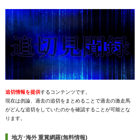
追切情報を提供
するコンテンツです。
現在は勿論、過去の追切をまとめることで過去の激走馬
がどんな追切をしていたのかを確認することが可能とな
ります。
地方･海外 重賞網羅(無料情報)