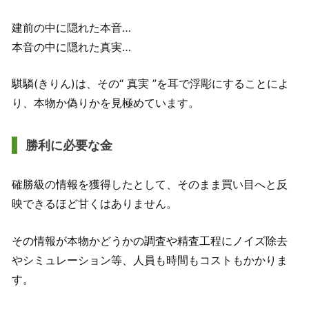
建前の中に隠れた本音…
本音の中に隠れた真実…
騏驎(きりん)は、その“ 真実 ”を耳で浮彫にすることによ
り、本物か偽りかを見極めています。
勝利に必要な金
確勝級の情報を獲得したとして、そのまま買い目へと反
映できるほど甘くはありません。
その情報が本物かどうかの調査や精査工程にノイズ除去
やシミュレーション等、人員も時間もコストもかかりま
す。