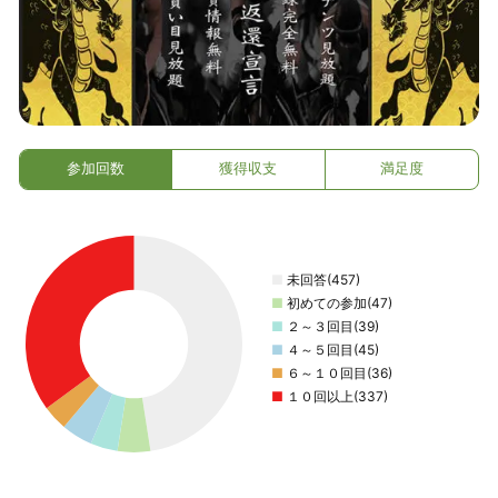
参加回数
獲得収支
満足度
■
未回答(457)
■
初めての参加(47)
■
２～３回目(39)
■
４～５回目(45)
■
６～１０回目(36)
■
１０回以上(337)