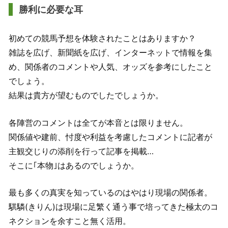
勝利に必要な耳
初めての競馬予想を体験されたことはありますか？
雑誌を広げ、新聞紙を広げ、インターネットで情報を集
め、関係者のコメントや人気、オッズを参考にしたこと
でしょう。
結果は貴方が望むものでしたでしょうか。
各陣営のコメントは全てが本音とは限りません。
関係値や建前、忖度や利益を考慮したコメントに記者が
主観交じりの添削を行って記事を掲載…
そこに｢本物｣はあるのでしょうか。
最も多くの真実を知っているのはやはり現場の関係者。
騏驎(きりん)は現場に足繁く通う事で培ってきた極太のコ
ネクションを余すこと無く活用。