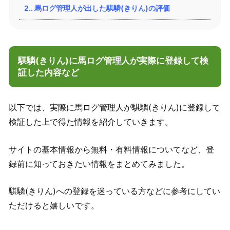
2.
馬ログ管理人が出した騏驎(きりん)の評価
騏驎(きりん)に馬ログ管理人が実際に登録して検
証した内容など
以下では、実際に馬ログ管理人が騏驎(きりん)に登録して
検証した上で得た情報を紹介していきます。
サイトの基本情報から無料・有料情報についてなど、登
録前に知っておきたい情報をまとめてみました。
騏驎(きりん)への登録を迷っている方などに参考にしてい
ただけると嬉しいです。