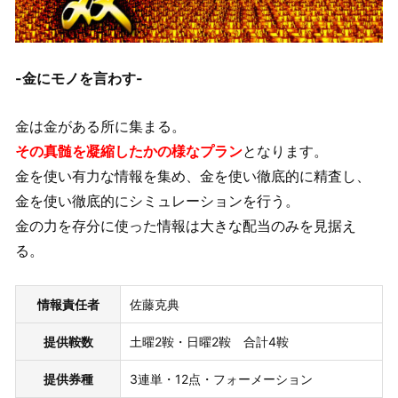
-金にモノを言わす-
金は金がある所に集まる。
その真髄を凝縮したかの様なプラン
となります。
金を使い有力な情報を集め、金を使い徹底的に精査し、
金を使い徹底的にシミュレーションを行う。
金の力を存分に使った情報は大きな配当のみを見据え
る。
情報責任者
佐藤克典
提供鞍数
土曜2鞍・日曜2鞍 合計4鞍
提供券種
3連単・12点・フォーメーション