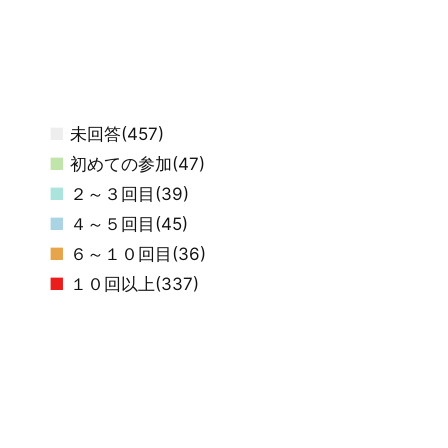
■
未回答(457)
■
初めての参加(47)
■
２～３回目(39)
■
４～５回目(45)
■
６～１０回目(36)
■
１０回以上(337)