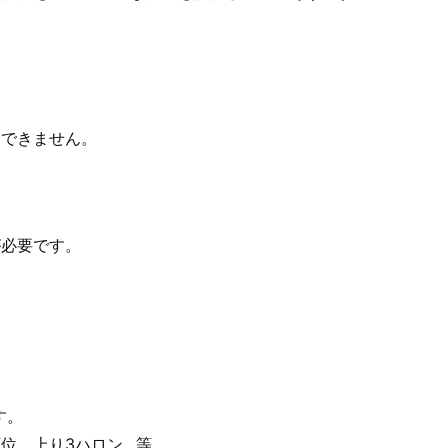
もできません。
が必要です。
す。
位、上り3ハロン…等。