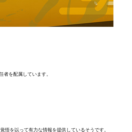
責任者を配属しています。
と覚悟を以って有力な情報を提供しているそうです。