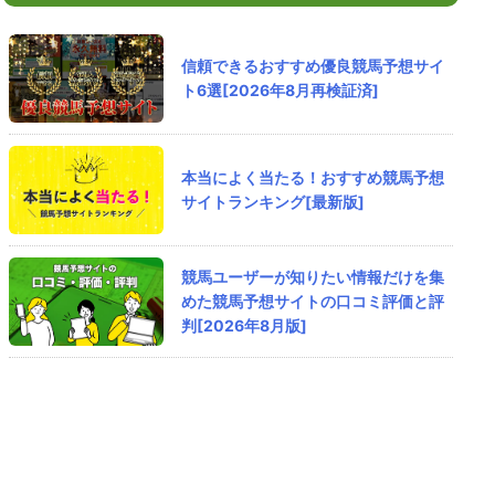
見るレースもあります。使わなければ溜まっていきま
す。しかし、チケット情報もなかなか当たりません。地
方競馬（南関東）も毎日見れます。（２レース位）ま、
おそらく素人の適当な買い方に穴馬１頭入れて提供して
信頼できるおすすめ優良競馬予想サイ
る感じですね。参考までに無料会員になっても損はない
ト6選[2026年8月再検証済]
けど、料金払ってまで買い目を買うのは辞めた方が良い
です。とにかくLINEはしつこい位きます。
評価：
本当によく当たる！おすすめ競馬予想
サイトランキング[最新版]
匿名
さん
2026/8/7/ 18:49
MODS競馬の口コミ
競馬ユーザーが知りたい情報だけを集
先月の無料情報での325,680円獲得の興奮
めた競馬予想サイトの口コミ評価と評
が忘れられません＞＜
判[2026年8月版]
なんとかもう一度味わいたいっ！！
評価：
匿名
さん
2026/8/7/ 18:35
シンクロの口コミ