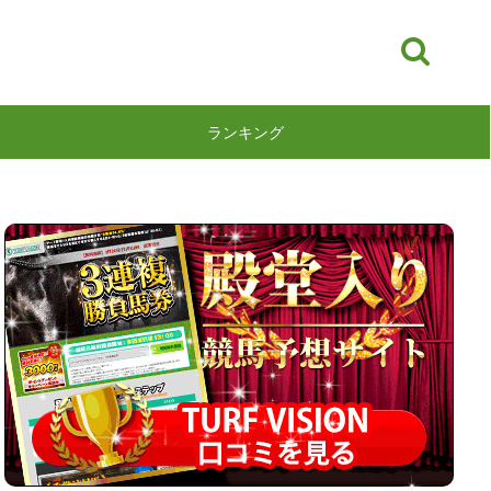
ランキング