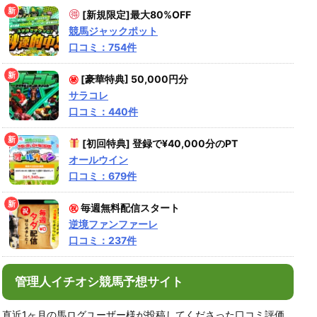
[新規限定]最大80%OFF
競馬ジャックポット
口コミ：754件
㊙
[豪華特典] 50,000円分
サラコレ
口コミ：440件
[初回特典] 登録で¥40,000分のPT
オールウイン
口コミ：679件
㊗
毎週無料配信スタート
逆境ファンファーレ
口コミ：237件
管理人イチオシ競馬予想サイト
直近1ヶ月の馬ログユーザー様が投稿してくださった口コミ評価