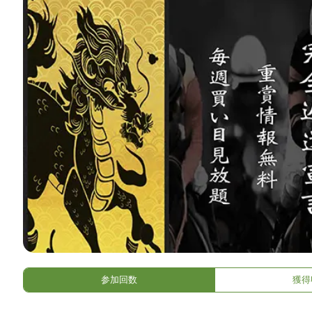
参加回数
獲得