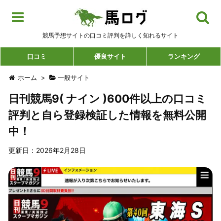
競馬予想サイトの口コミ評判を詳しく知れるサイト
口コミ
優良サイト
ランキング
ホーム
>
一般サイト
日刊競馬9( ナイン )600件以上の口コミ
評判と自ら登録検証した情報を無料公開
中！
更新日：2026年2月28日