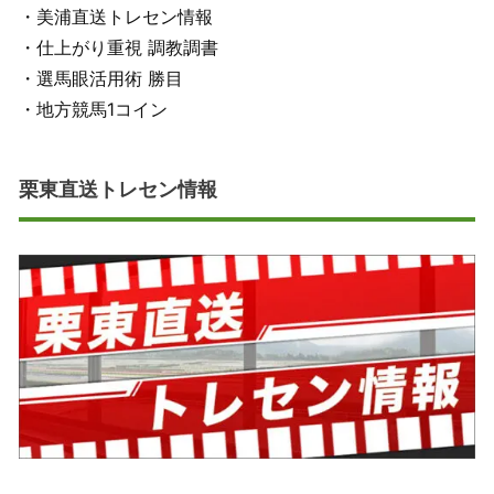
・美浦直送トレセン情報
・仕上がり重視 調教調書
・選馬眼活用術 勝目
・地方競馬1コイン
栗東直送トレセン情報