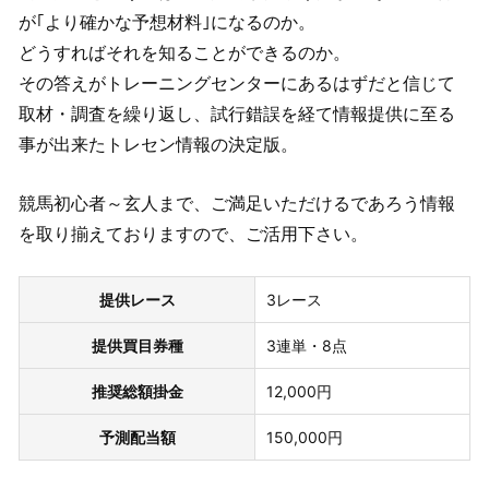
が｢より確かな予想材料｣になるのか。
どうすればそれを知ることができるのか。
その答えがトレーニングセンターにあるはずだと信じて
取材・調査を繰り返し、試行錯誤を経て情報提供に至る
事が出来たトレセン情報の決定版。
競馬初心者～玄人まで、ご満足いただけるであろう情報
を取り揃えておりますので、ご活用下さい。
提供レース
3レース
提供買目券種
3連単・8点
推奨総額掛金
12,000円
予測配当額
150,000円