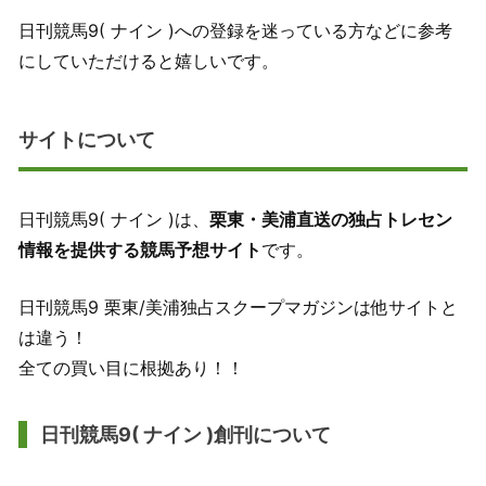
日刊競馬9( ナイン )への登録を迷っている方などに参考
にしていただけると嬉しいです。
サイトについて
日刊競馬9( ナイン )は、
栗東・美浦直送の独占トレセン
情報を提供する競馬予想サイト
です。
日刊競馬9 栗東/美浦独占スクープマガジンは他サイトと
は違う！
全ての買い目に根拠あり！！
日刊競馬9( ナイン )創刊について