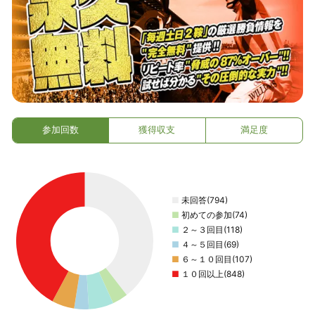
参加回数
獲得収支
満足度
■
未回答(794)
■
初めての参加(74)
■
２～３回目(118)
■
４～５回目(69)
■
６～１０回目(107)
■
１０回以上(848)