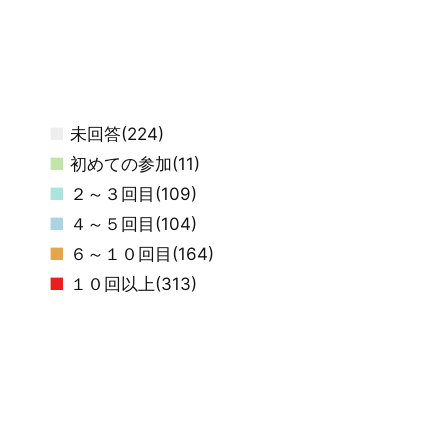
■
未回答(224)
■
初めての参加(11)
■
２～３回目(109)
■
４～５回目(104)
■
６～１０回目(164)
■
１０回以上(313)