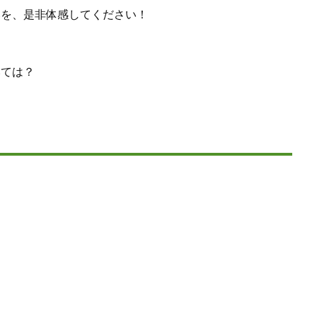
いを、是非体感してください！
みては？