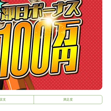
収支
満足度