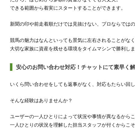
できる範囲から着実にスタートすることができます。
新聞の印や前走着順だけでは見抜けない、プロならでは
競馬の魅力はなんといっても景気に左右されることがな
大切な家族に資産を残せる環境をタイムマシンで勝利し
安心のお問い合わせ対応！チャットにて素早く
いくら問い合わせをしても返事がなく、対応もたらい回し
そんな経験はありませんか？
ユーザーの一人ひとりによって状況や事情が異なるから
一人ひとりの状況を理解した担当スタッフが付くからこ