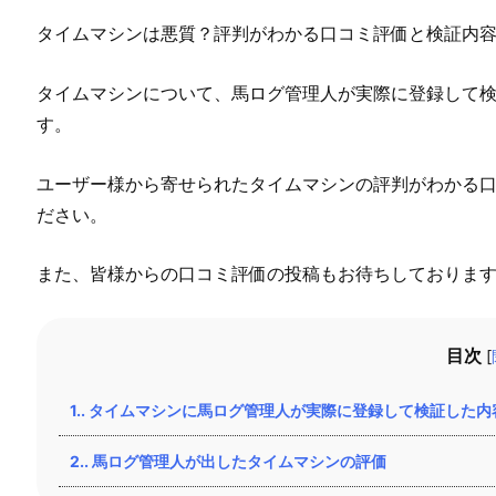
タイムマシンは悪質？評判がわかる口コミ評価と検証内
タイムマシンについて、馬ログ管理人が実際に登録して
す。
ユーザー様から寄せられたタイムマシンの評判がわかる
ださい。
また、皆様からの口コミ評価の投稿もお待ちしておりま
目次
[
1.
タイムマシンに馬ログ管理人が実際に登録して検証した内
2.
馬ログ管理人が出したタイムマシンの評価