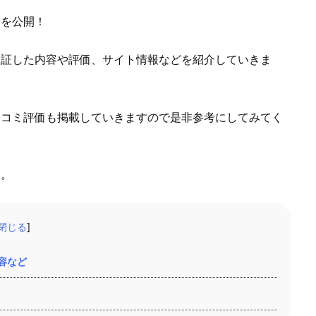
容を公開！
検証した内容や評価、サイト情報などを紹介していきま
口コミ評価も掲載していきますので是非参考にしてみてく
す。
閉じる
]
容など