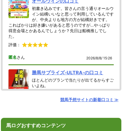
オールウインの口コミ
初書き込みです。皆さんの言う通りオールウ
イン結構いいなと思って利用しているんです
が、中央よりも地方の方が結構好きです。
こればかりは好き嫌いがあると思うのですが…やっぱり
得意会場とかあるんでしょうか？先日は船橋推しでし
た。
評価：
匿名
さん
2026/8/8/ 15:26
勝馬サプライズ‐ULTRA‐の口コミ
ほとんどのプランで当たりが出てるからすご
いよね。
どの買い目を選んでもだいたい結果を出して
くれる。
競馬予想サイトの新着口コミ ≫
サイトの発表を見てるといつも驚かされるよ。
自分も乗り遅れないようにしないとね。
評価：
馬ログおすすめコンテンツ
匿名
さん
2026/8/8/ 14:51