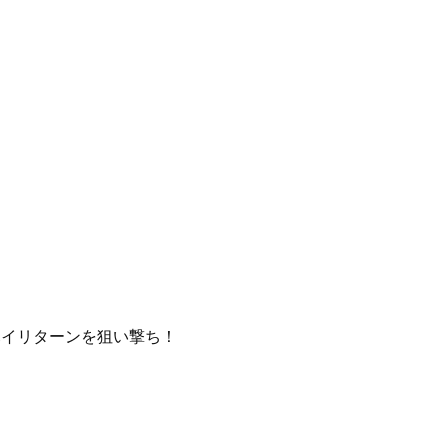
！
ハイリターンを狙い撃ち！