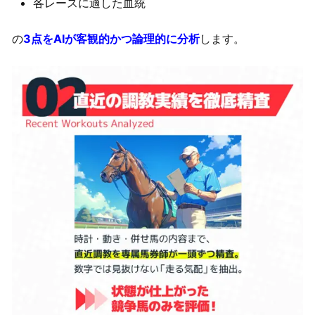
各レースに適した血統
の
3点をAIが客観的かつ論理的に分析
します。