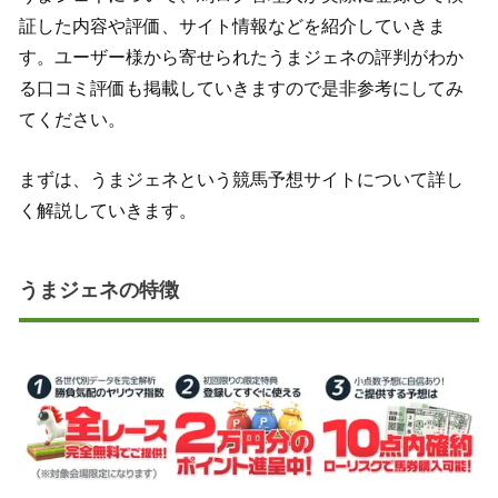
証した内容や評価、サイト情報などを紹介していきま
す。ユーザー様から寄せられたうまジェネの評判がわか
る口コミ評価も掲載していきますので是非参考にしてみ
てください。
まずは、うまジェネという競馬予想サイトについて詳し
く解説していきます。
うまジェネの特徴