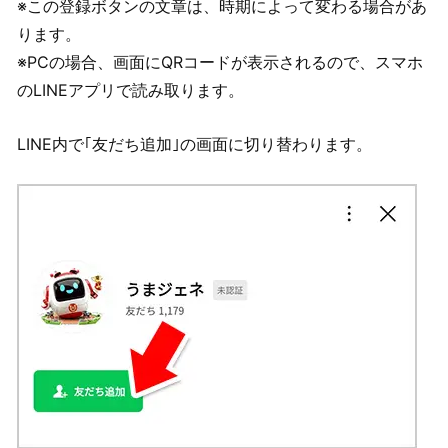
※この登録ボタンの文章は、時期によって変わる場合があ
ります。
※PCの場合、画面にQRコードが表示されるので、スマホ
のLINEアプリで読み取ります。
LINE内で｢友だち追加｣の画面に切り替わります。