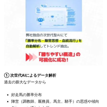
① 次世代AIによるデータ解析
過去の膨大なデータから
好走馬の勝率分布
陣営（調教師、厩務員、馬主、騎手）の思惑や傾向