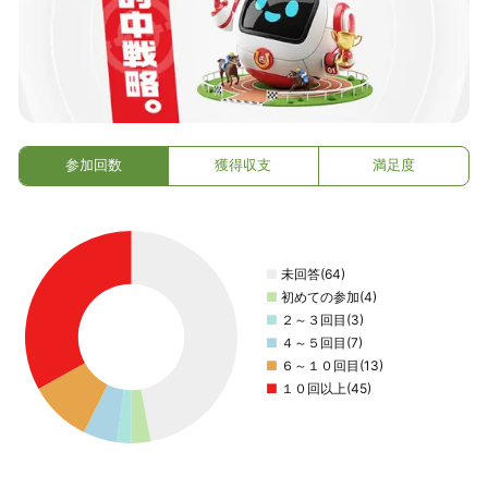
参加回数
獲得収支
満足度
■
未回答(64)
■
初めての参加(4)
■
２～３回目(3)
■
４～５回目(7)
■
６～１０回目(13)
■
１０回以上(45)