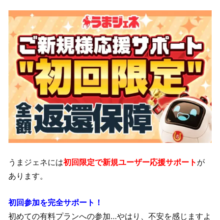
うまジェネには
初回限定で新規ユーザー応援サポート
が
あります。
初回参加を完全サポート！
初めての有料プランへの参加…やはり、不安を感じますよ