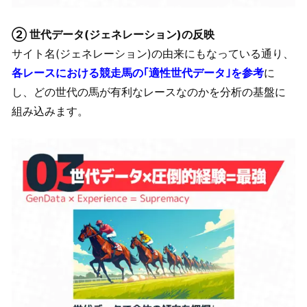
② 世代データ(ジェネレーション)の反映
サイト名(ジェネレーション)の由来にもなっている通り、
各レースにおける競走馬の｢適性世代データ｣を参考
に
し、どの世代の馬が有利なレースなのかを分析の基盤に
組み込みます。