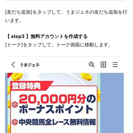
[友だち追加]をタップして、うまジェネの友だち追加を行
います。
【 step3 】無料アカウントを作成する
[トーク]をタップして、トーク画面に移動します。