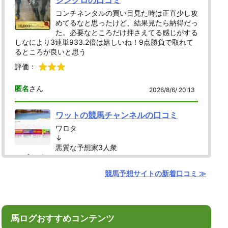
コンチネンタルの買い目見た時は正直少し攻
めてるなと思ったけど、結果見たら納得だっ
た。必要なところだけ押さえてる感じがする
しなにより3連単933.2倍は嬉しいね！9点勝負で取れて
るところが良いと思う
評価：
匿名
さん
2026/8/6/ 20:13
ワットの競馬チャンネルの口コミ
ワロタ
↓
悪質な予想家3人衆
ノブナガ
ワット
競馬予想サイトの新着口コミ ≫
ブランキー
評価：
匿名
さん
2026/8/6/ 18:48
馬ログおすすめコンテンツ