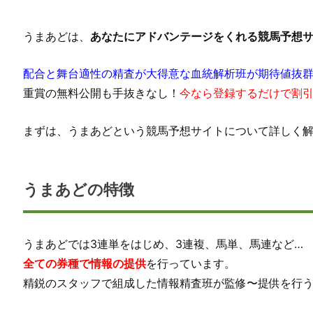
うまあどは、
あなたにアドバンテージをくれる競馬予想
配合と舞台適性の精査が大得意な血統解析班が期待値抜
重賞の無料公開も手抜きなし！
今なら登録するだけで割引ク
まずは、うまあどという競馬予想サイトについて詳しく
うまあどの特徴
うまあどでは3連単をはじめ、3連複、馬単、馬連など…
全ての券種で情報の提供
を行っています。
精鋭のスタッフで組成した情報精査班が監修〜提供を行