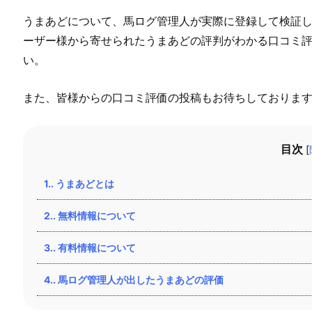
うまあどについて、馬ログ管理人が実際に登録して検証
ーザー様から寄せられたうまあどの評判がわかる口コミ
い。
また、皆様からの口コミ評価の投稿もお待ちしておりま
目次
[
1.
うまあどとは
2.
無料情報について
3.
有料情報について
4.
馬ログ管理人が出したうまあどの評価