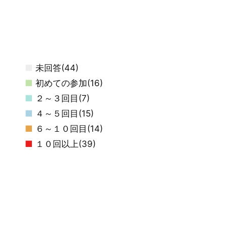
■
未回答(44)
■
初めての参加(16)
■
２～３回目(7)
■
４～５回目(15)
■
６～１０回目(14)
■
１０回以上(39)