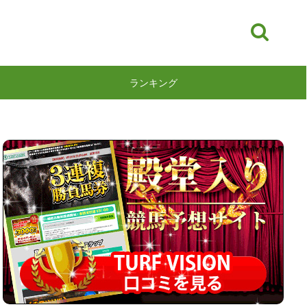
ランキング