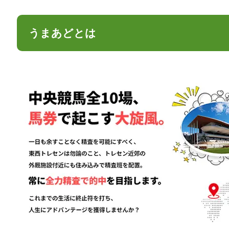
うまあどとは