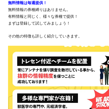
無料情報は毎週提供！
無料情報の券種縛りはありません。
有料情報と同じく、様々な券種で提供！
まずは登録して試してみましょう！
その他の特徴も詳しく紹介していきます。