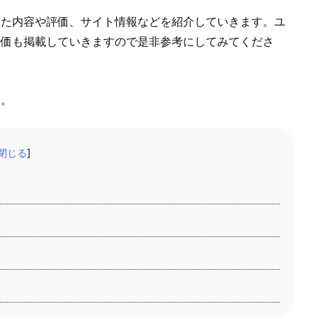
した内容や評価、サイト情報などを紹介していきます。ユ
評価も掲載していきますので是非参考にしてみてくださ
す。
閉じる
]