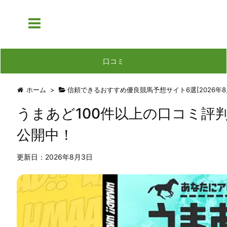
口コミ
ホーム
>
信頼できるおすすめ優良競馬予想サイト6選[2026年8
うまあど100件以上の口コミ評
公開中！
更新日：2026年8月3日