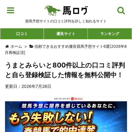
競馬予想サイトの口コミ評判を詳しく知れるサイト
口コミ
優良サイト
ランキング
ホーム
>
信頼できるおすすめ優良競馬予想サイト6選[2026年8
月再検証済]
うまとみらいと800件以上の口コミ評判
と自ら登録検証した情報を無料公開中！
更新日：2026年7月28日