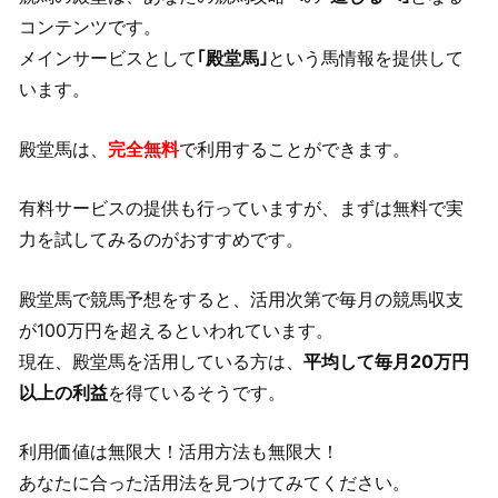
コンテンツです。
メインサービスとして
｢殿堂馬｣
という馬情報を提供して
います。
殿堂馬は、
完全無料
で利用することができます。
有料サービスの提供も行っていますが、まずは無料で実
力を試してみるのがおすすめです。
殿堂馬で競馬予想をすると、活用次第で毎月の競馬収支
が100万円を超えるといわれています。
現在、殿堂馬を活用している方は、
平均して毎月20万円
以上の利益
を得ているそうです。
利用価値は無限大！活用方法も無限大！
あなたに合った活用法を見つけてみてください。