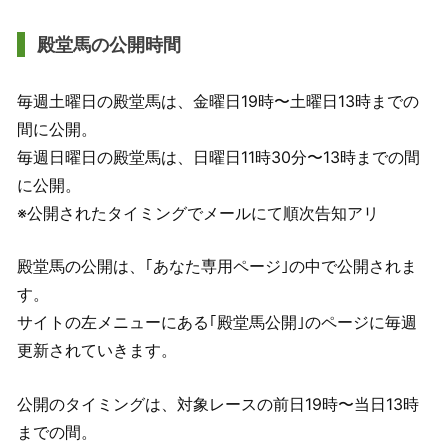
殿堂馬の公開時間
毎週土曜日の殿堂馬は、金曜日19時〜土曜日13時までの
間に公開。
毎週日曜日の殿堂馬は、日曜日11時30分〜13時までの間
に公開。
※公開されたタイミングでメールにて順次告知アリ
殿堂馬の公開は、｢あなた専用ページ｣の中で公開されま
す。
サイトの左メニューにある｢殿堂馬公開｣のページに毎週
更新されていきます。
公開のタイミングは、対象レースの前日19時〜当日13時
までの間。