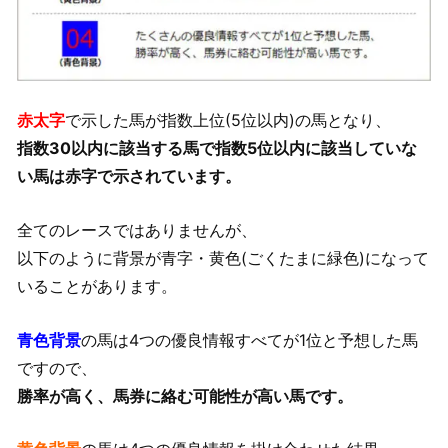
赤太字
で示した馬が指数上位(5位以内)の馬となり、
指数30以内に該当する馬で指数5位以内に該当していな
い馬は赤字で示されています。
全てのレースではありませんが、
以下のように背景が青字・黄色(ごくたまに緑色)になって
いることがあります。
青色背景
の馬は4つの優良情報すべてが1位と予想した馬
ですので、
勝率が高く、馬券に絡む可能性が高い馬です。