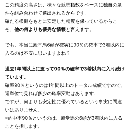
この精度の高さは、様々な競馬指数をベースに独自の条
件を組み合わせて選出されるからです。
確たる根拠をもとに安定した精度を保っているからこ
そ、
他の何よりも優秀な情報
と言えます。
でも、本当に殿堂馬6頭が確実に90％の確率で3着以内に
入るのは不安に思いますよね？
過去1年間以上に渡って90％の確率で3着以内に入り続け
ています。
確率90％というのは1年間以上のトータル成績ですので、
週単位で見れば多少の確率変動はあります、
ですが、何よりも安定性に優れているという事実に間違
いはありません。
※的中率90％というのは、殿堂馬の6頭が3着以内に入る
ことを指します。