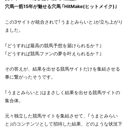
穴馬一筋15年が魅せる穴馬 ｢HitMake(ヒットメイク)｣
この3サイトが統合されて｢うまとみらいと｣が立ち上がり
ました。
｢どうすれば最高の競馬予想を届けられるか？｣
｢どうすれば競馬ファンの夢を叶えられるか？｣
その答えが、結果を出せる競馬サイトだけを集結させる
事に繋がったそうです。
｢うまとみらいと｣はまさしく結果を出せる競馬サイトの
集合体。
元々独立した競馬サイトを集結させて、｢うまとみらい
と｣のコンテンツとして招待した結果、どのような状況下