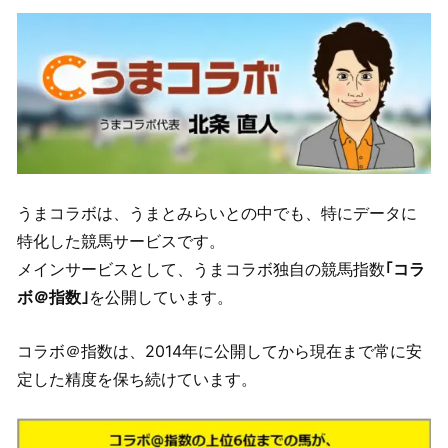
うまコラボは、うまとみらいとの中でも、特にデータに
特化した競馬サービスです。
メインサービスとして、うまコラボ独自の競馬指数
｢コラ
ボ＠指数｣
を公開しています。
コラボ＠指数は、2014年に公開してから現在まで常に安
定した精度を保ち続けています。