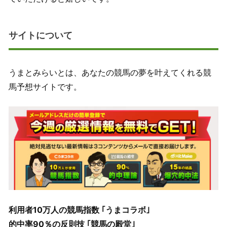
サイトについて
うまとみらいとは、あなたの競馬の夢を叶えてくれる競
馬予想サイトです。
利用者10万人の競馬指数 ｢うまコラボ｣
的中率90％の反則技 ｢競馬の殿堂｣