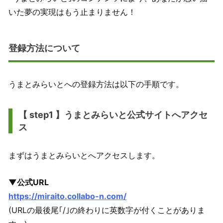
いた夢の実現はもう止まりません！
登録方法について
うまとみらいとへの登録方法は以下の手順です。
【 step1 】うまとみらいと公式サイトへアクセ
ス
まずはうまとみらいとへアクセスします。
▼公式URL
https://miraito.collabo-n.com/
(URLの最後尾｢/｣の終わりに英数字が付くことがありま