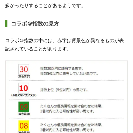
多かったりすることがあるようです。
コラボ＠指数の見方
コラボ＠指数の中には、赤字は背景色が異なるものが表
記されていることがあります。