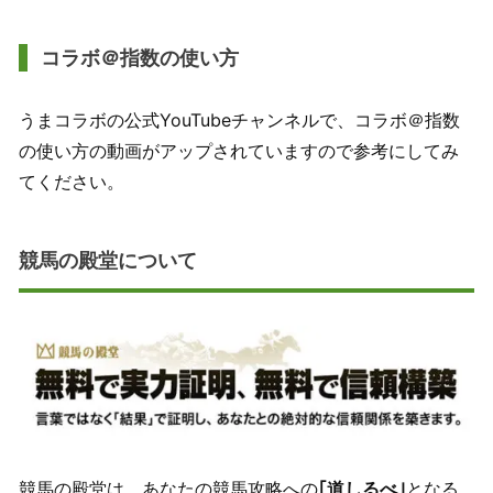
コラボ＠指数の使い方
うまコラボの公式YouTubeチャンネルで、コラボ＠指数
の使い方の動画がアップされていますので参考にしてみ
てください。
競馬の殿堂について
競馬の殿堂は、あなたの競馬攻略への
｢道しるべ｣
となる