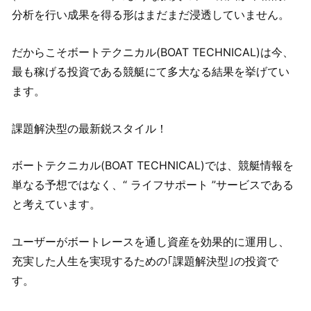
分析を行い成果を得る形はまだまだ浸透していません。
だからこそボートテクニカル(BOAT TECHNICAL)は今、
最も稼げる投資である競艇にて多大なる結果を挙げてい
ます。
課題解決型の最新鋭スタイル！
ボートテクニカル(BOAT TECHNICAL)では、競艇情報を
単なる予想ではなく、“ ライフサポート ”サービスである
と考えています。
ユーザーがボートレースを通し資産を効果的に運用し、
充実した人生を実現するための｢課題解決型｣の投資で
す。