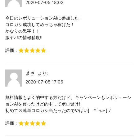
2020-07-05 18:02
今日のレボリューションAIに参加した！
コロガシ成功してめっちゃ稼げた！
かなりの黒字！！
激ヤバの情報精度!!
評価：
まさ
より:
2020-07-05 17:06
無料情報もよく的中する方だけド、キャンペーンもレボリューシ
ョンAIを買ったけど的中してボロ儲け!
初めて３連単コロガシ当たったのでやばい[ *´･ω･] ﾉ
評価：