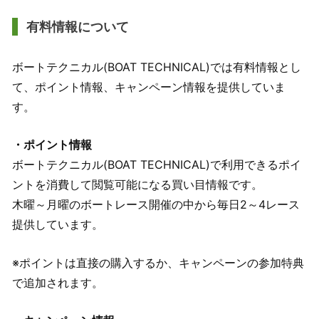
有料情報について
ボートテクニカル(BOAT TECHNICAL)では有料情報とし
て、ポイント情報、キャンペーン情報を提供していま
す。
・ポイント情報
ボートテクニカル(BOAT TECHNICAL)で利用できるポイ
ントを消費して閲覧可能になる買い目情報です。
木曜～月曜のボートレース開催の中から毎日2～4レース
提供しています。
※ポイントは直接の購入するか、キャンペーンの参加特典
で追加されます。