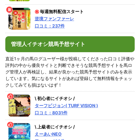
㊗
毎週無料配信スタート
逆境ファンファーレ
口コミ：237件
管理人イチオシ競馬予想サイト
直近1ヶ月の馬ログユーザー様が投稿してくださった口コミ評価や
評判の中から優良サイトと判断できそうな競馬予想サイトを馬ロ
グ管理人が再検証し、結果が良かった競馬予想サイトのみを表示
しています。気になるサイトがあれば登録して無料情報をチェッ
クしてみても損はないはず！
\ 初心者にイチオシ /
ターフビジョン( TURF VISION )
口コミ：8031件
\ 上級者にイチオシ /
えーあいNEO