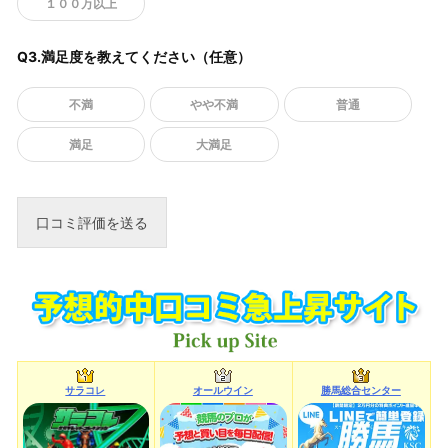
１００万以上
Q3.満足度を教えてください（任意）
不満
やや不満
普通
満足
大満足
サラコレ
オールウイン
勝馬総合センター