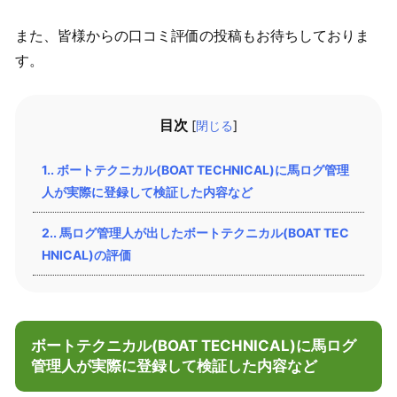
また、皆様からの口コミ評価の投稿もお待ちしておりま
す。
目次
[
閉じる
]
1.
ボートテクニカル(BOAT TECHNICAL)に馬ログ管理
人が実際に登録して検証した内容など
2.
馬ログ管理人が出したボートテクニカル(BOAT TEC
HNICAL)の評価
ボートテクニカル(BOAT TECHNICAL)に馬ログ
管理人が実際に登録して検証した内容など