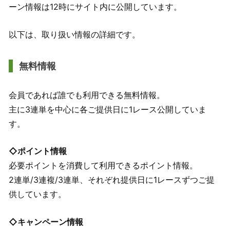
ーン情報は12時にサイト内に公開しています。
以下は、取り扱い情報の詳細です。
無料情報
会員であれば誰でも利用できる無料情報。
主に3連単を中心に各ご提供日に1レース公開していま
す。
◇ポイント情報
必要ポイントを消費して利用できるポイント情報。
2連単/3連複/3連単、それぞれ提供日に1レースずつご提
供しています。
◇キャンペーン情報