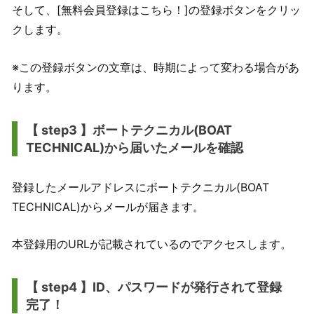
そして、[無料会員登録はこちら！]の登録ボタンをクリッ
クします。
※この登録ボタンの文章は、時期によって変わる場合があ
ります。
【 step3 】ボートテクニカル(BOAT
TECHNICAL)から届いたメールを確認
登録したメールアドレスにボートテクニカル(BOAT
TECHNICAL)からメールが届きます。
本登録用のURLが記載されているのでアクセスします。
【 step4 】ID、パスワードが発行されて登録
完了！