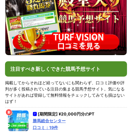
注目すべき新しくできた競馬予想サイト
掲載してからそれほど経ってないにも関わらず、口コミ評価や評
判が多く投稿されている注目の集まる競馬予想サイト。気になる
サイトがあれば登録して無料情報をチェックしてみても損はない
はず！
🅿
[期間限定] ¥20,000円分のPT
勝馬総合センター
口コミ：19件