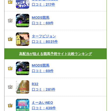
口コミ：
217
件
MODS競馬
口コミ：
69
件
ターフビジョン
口コミ：
8031
件
高配当が狙える
競馬予想サイト比較ランキング
MODS競馬
口コミ：
69
件
R32
口コミ：
281
件
えーあいNEO
口コミ：
439
件