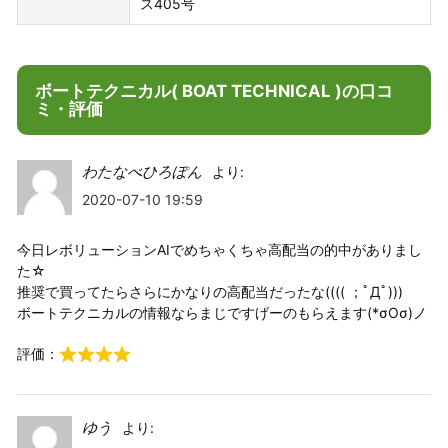
ス405号
ボートテクニカル( BOAT TECHNICAL )の口コ
ミ・評価
わたなべひろぽん
より:
2020-07-10 19:59
今日レボリューションAIでめちゃくちゃ高配当の的中がありまし
た☆
推奨で買ってたらさらにかなりの高配当だったな(((( ；ﾟДﾟ)))
ボートテクニカルの情報ならまじですげーのもらえます(*σOσ)ノ
評価：
ゆう
より: