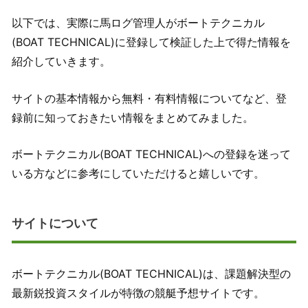
以下では、実際に馬ログ管理人がボートテクニカル
(BOAT TECHNICAL)に登録して検証した上で得た情報を
紹介していきます。
サイトの基本情報から無料・有料情報についてなど、登
録前に知っておきたい情報をまとめてみました。
ボートテクニカル(BOAT TECHNICAL)への登録を迷って
いる方などに参考にしていただけると嬉しいです。
サイトについて
ボートテクニカル(BOAT TECHNICAL)は、課題解決型の
最新鋭投資スタイルが特徴の競艇予想サイトです。