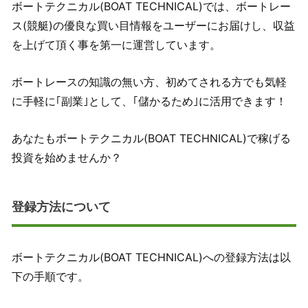
ボートテクニカル(BOAT TECHNICAL)では、ボートレー
ス(競艇)の優良な買い目情報をユーザーにお届けし、収益
を上げて頂く事を第一に運営しています。
ボートレースの知識の無い方、初めてされる方でも気軽
に手軽に｢副業｣として、｢儲かるため｣に活用できます！
あなたもボートテクニカル(BOAT TECHNICAL)で稼げる
投資を始めませんか？
登録方法について
ボートテクニカル(BOAT TECHNICAL)への登録方法は以
下の手順です。