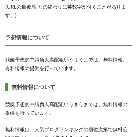
(URLの最後尾｢/｣の終わりに英数字が付くことがありま
す。)
予想情報について
競艇予想的中請負人高配狙いうまうまでは、無料情報、
有料情報の提供を行っています。
無料情報について
競艇予想的中請負人高配狙いうまうまでは、無料情報の
提供を行っています。
無料情報は、人気ブログランキングの順位次第で無料公