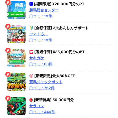
🅿
[期間限定] ¥20,000円分のPT
勝馬総合センター
口コミ：19件
[全額保証] 3大あんしんサポート
ウマくる。
口コミ：19件
[返還保障] ¥35,000円分のPT
サキガケ
口コミ：63件
[新規限定]最大80%OFF
競馬ジャックポット
口コミ：752件
㊙
[豪華特典] 50,000円分
サラコレ
口コミ：440件