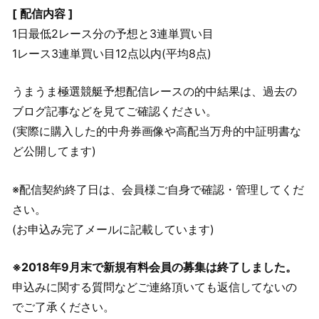
[ 配信内容 ]
1日最低2レース分の予想と3連単買い目
1レース3連単買い目12点以内(平均8点)
うまうま極選競艇予想配信レースの的中結果は、過去の
ブログ記事などを見てご確認ください。
(実際に購入した的中舟券画像や高配当万舟的中証明書な
ど公開してます)
※配信契約終了日は、会員様ご自身で確認・管理してくだ
さい。
(お申込み完了メールに記載しています)
※2018年9月末で新規有料会員の募集は終了しました。
申込みに関する質問などご連絡頂いても返信してないの
でご了承ください。