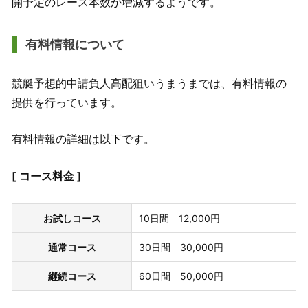
開予定のレース本数が増減するようです。
有料情報について
競艇予想的中請負人高配狙いうまうまでは、有料情報の
提供を行っています。
有料情報の詳細は以下です。
[ コース料金 ]
お試しコース
10日間 12,000円
通常コース
30日間 30,000円
継続コース
60日間 50,000円