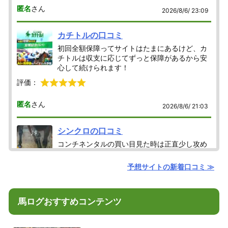
匿名
さん
2026/8/6/ 23:09
カチトルの口コミ
初回全額保障ってサイトはたまにあるけど、カ
チトルは収支に応じてずっと保障があるから安
心して続けられます！
評価：
匿名
さん
2026/8/6/ 21:03
シンクロの口コミ
コンチネンタルの買い目見た時は正直少し攻め
てるなと思ったけど、結果見たら納得だった。
必要なところだけ押さえてる感じがするしなに
予想サイトの新着口コミ ≫
より3連単933.2倍は嬉しいね！9点勝負で取れてるところが
良いと思う
評価：
馬ログおすすめコンテンツ
匿名
さん
2026/8/6/ 20:13