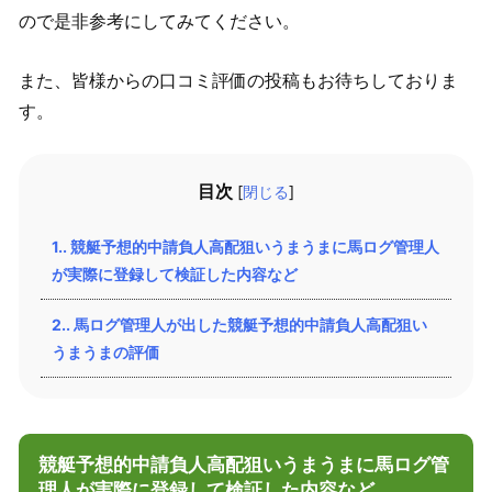
ので是非参考にしてみてください。
また、皆様からの口コミ評価の投稿もお待ちしておりま
す。
目次
[
閉じる
]
1.
競艇予想的中請負人高配狙いうまうまに馬ログ管理人
が実際に登録して検証した内容など
2.
馬ログ管理人が出した競艇予想的中請負人高配狙い
うまうまの評価
競艇予想的中請負人高配狙いうまうまに馬ログ管
理人が実際に登録して検証した内容など