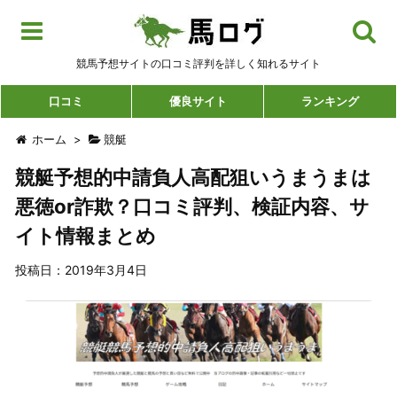
競馬予想サイトの口コミ評判を詳しく知れるサイト
口コミ
優良サイト
ランキング
ホーム
>
競艇
競艇予想的中請負人高配狙いうまうまは
悪徳or詐欺？口コミ評判、検証内容、サ
イト情報まとめ
投稿日：
2019年3月4日