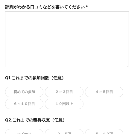
評判がわかる口コミなどを書いてください *
Q1.これまでの参加回数（任意）
初めての参加
２～３回目
４～５回目
６～１０回目
１０回以上
Q2.これまでの獲得収支（任意）
マイナス
０～５万
５～１０万