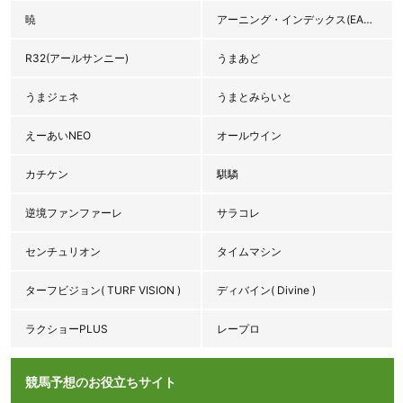
暁
アーニング・インデックス(EARNINGS INDEX♯3.92)
R32(アールサンニー)
うまあど
うまジェネ
うまとみらいと
えーあいNEO
オールウイン
カチケン
騏驎
逆境ファンファーレ
サラコレ
センチュリオン
タイムマシン
ターフビジョン( TURF VISION )
ディバイン( Divine )
ラクショーPLUS
レープロ
競馬予想のお役立ちサイト