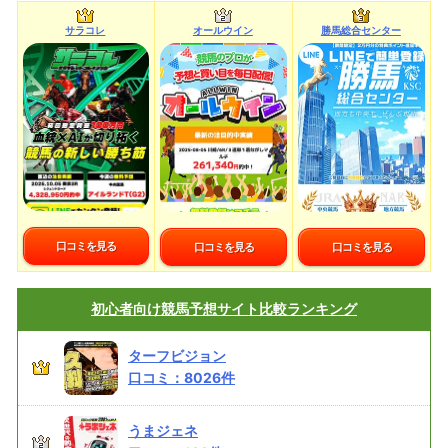
サラコレ
オールウイン
勝馬総合センター
口コミを見る
口コミを見る
口コミを見る
初心者向け
競馬予想サイト比較ランキング
ターフビジョン
口コミ：
8026
件
うまジェネ