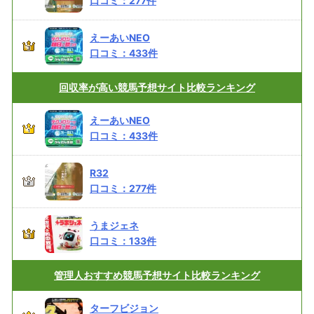
口コミ：
277
件
えーあいNEO
口コミ：
433
件
回収率が高い
競馬予想サイト比較ランキング
えーあいNEO
口コミ：
433
件
R32
口コミ：
277
件
うまジェネ
口コミ：
133
件
管理人おすすめ
競馬予想サイト比較ランキング
ターフビジョン