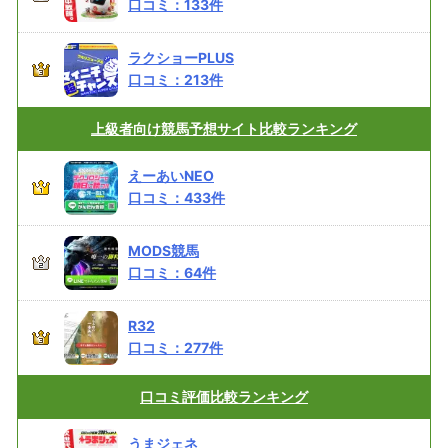
口コミ：
133
件
ラクショーPLUS
口コミ：
213
件
上級者向け
競馬予想サイト比較ランキング
えーあいNEO
口コミ：
433
件
MODS競馬
口コミ：
64
件
R32
口コミ：
277
件
口コミ評価
比較ランキング
うまジェネ