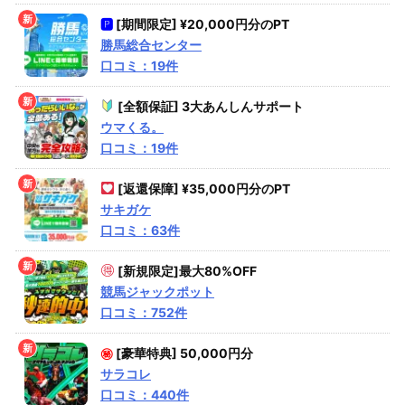
🅿
[期間限定] ¥20,000円分のPT
勝馬総合センター
口コミ：19件
[全額保証] 3大あんしんサポート
ウマくる。
口コミ：19件
[返還保障] ¥35,000円分のPT
サキガケ
口コミ：63件
[新規限定]最大80%OFF
競馬ジャックポット
口コミ：752件
㊙
[豪華特典] 50,000円分
サラコレ
口コミ：440件