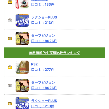
口コミ：
133
件
ラクショーPLUS
口コミ：
213
件
ターフビジョン
口コミ：
8026
件
無料情報的中実績
比較ランキング
R32
口コミ：
277
件
ターフビジョン
口コミ：
8026
件
ラクショーPLUS
口コミ：
213
件