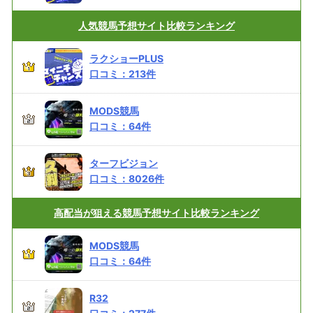
人気競馬予想サイト
比較ランキング
ラクショーPLUS
口コミ：
213
件
MODS競馬
口コミ：
64
件
ターフビジョン
口コミ：
8026
件
高配当が狙える
競馬予想サイト比較ランキング
MODS競馬
口コミ：
64
件
R32