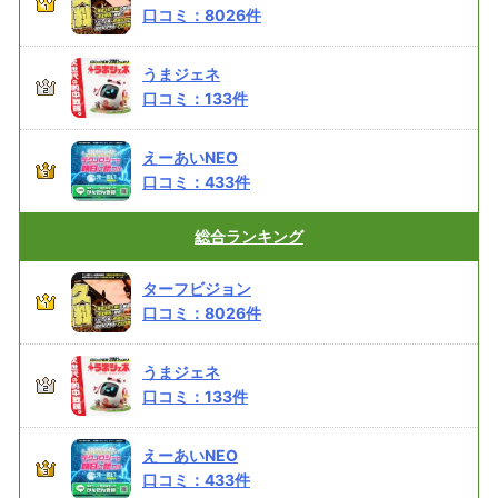
口コミ：
8026
件
うまジェネ
口コミ：
133
件
えーあいNEO
口コミ：
433
件
総合
ランキング
ターフビジョン
口コミ：
8026
件
うまジェネ
口コミ：
133
件
えーあいNEO
口コミ：
433
件