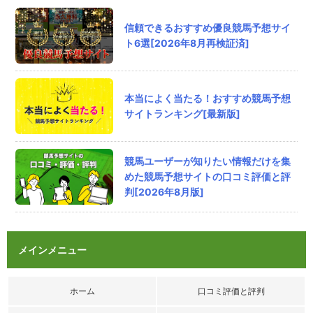
ラクショーplusは情報精度をウリにしているだ
けあって的確な読みには毎度うならされます。
信頼できるおすすめ優良競馬予想サイ
ト6選[2026年8月再検証済]
評価：
匿名
さん
2026/8/6/ 10:46
本当によく当たる！おすすめ競馬予想
サラコレの口コミ
サイトランキング[最新版]
極上トライアルパックがハマるかどうかでサラ
コレの評価が決まるみたいですね
私も運良くトライアルパックで30万くらい頂い
競馬ユーザーが知りたい情報だけを集
た組です
めた競馬予想サイトの口コミ評価と評
評価：
判[2026年8月版]
匿名
さん
2026/8/6/ 10:19
メインメニュー
ワットの競馬チャンネルの口コミ
ノブナガ（旧ワット）はオンラインカジノを配
信、勧誘していました
ホーム
口コミ評価と評判
評価：