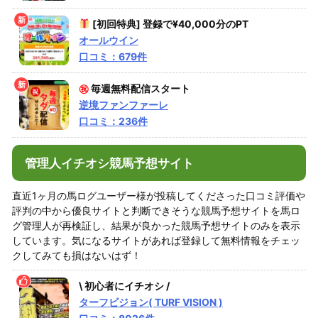
[初回特典] 登録で¥40,000分のPT
オールウイン
口コミ：679件
㊗
毎週無料配信スタート
逆境ファンファーレ
口コミ：236件
管理人イチオシ競馬予想サイト
直近1ヶ月の馬ログユーザー様が投稿してくださった口コミ評価や
評判の中から優良サイトと判断できそうな競馬予想サイトを馬ロ
グ管理人が再検証し、結果が良かった競馬予想サイトのみを表示
しています。気になるサイトがあれば登録して無料情報をチェッ
クしてみても損はないはず！
\ 初心者にイチオシ /
ターフビジョン( TURF VISION )