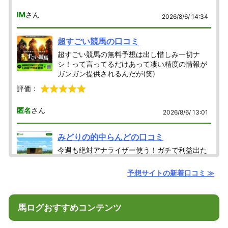
IM
さん
2026/8/6/ 14:34
超すごい競馬の口コミ
超すごい競馬の無料予想は出し惜しみ一切ナ
シ！って言ってるだけあって凄い精度の情報が
ガンガン提供されるんだが(笑)
評価：
匿名
さん
2026/8/6/ 13:01
みどりの的中らんどの口コミ
今週も絶対アナライザー使う！ガチで利益出た
情報から優先的に使っていくスタイル！
予想サイトの新着口コミ ≫
評価：
匿名
さん
2026/8/6/ 12:29
馬ログおすすめコンテンツ
ラクショーPLUSの口コミ