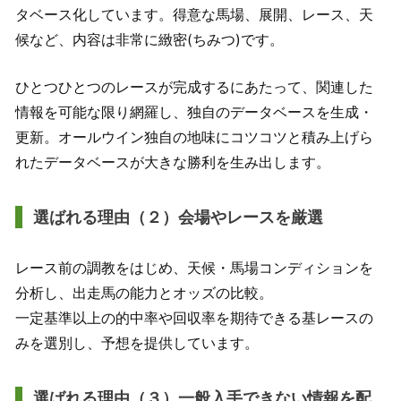
タベース化しています。得意な馬場、展開、レース、天
候など、内容は非常に緻密(ちみつ)です。
ひとつひとつのレースが完成するにあたって、関連した
情報を可能な限り網羅し、独自のデータベースを生成・
更新。オールウイン独自の地味にコツコツと積み上げら
れたデータベースが大きな勝利を生み出します。
選ばれる理由（２）会場やレースを厳選
レース前の調教をはじめ、天候・馬場コンディションを
分析し、出走馬の能力とオッズの比較。
一定基準以上の的中率や回収率を期待できる基レースの
みを選別し、予想を提供しています。
選ばれる理由（３）一般入手できない情報を配