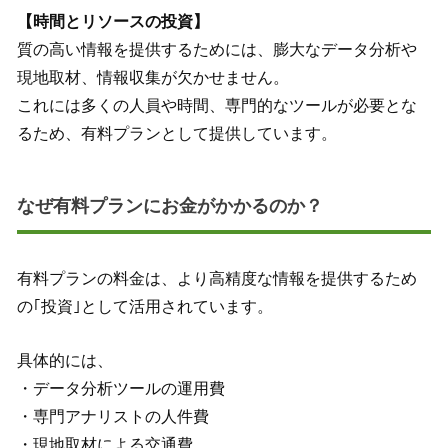
【時間とリソースの投資】
質の高い情報を提供するためには、膨大なデータ分析や
現地取材、情報収集が欠かせません。
これには多くの人員や時間、専門的なツールが必要とな
るため、有料プランとして提供しています。
なぜ有料プランにお金がかかるのか？
有料プランの料金は、より高精度な情報を提供するため
の｢投資｣として活用されています。
具体的には、
・データ分析ツールの運用費
・専門アナリストの人件費
・現地取材による交通費