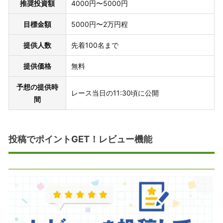
推奨投資額
4000円〜5000円
目標金額
5000円〜2万円程
提供人数
先着100名まで
提供価格
無料
予想の提供時
レース当日の11:30頃に公開
間
投稿でポイントGET！レビュー機能