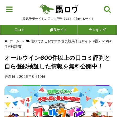
競馬予想サイトの口コミ評判を詳しく知れるサイト
口コミ
優良サイト
ランキング
ホーム
>
信頼できるおすすめ優良競馬予想サイト6選[2026年8
月再検証済]
オールウイン600件以上の口コミ評判と
自ら登録検証した情報を無料公開中！
更新日：2026年8月10日