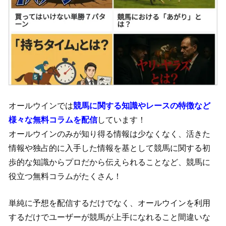
オールウインでは
競馬に関する知識やレースの特徴など
様々な無料コラムを配信
しています！
オールウインのみが知り得る情報は少なくなく、活きた
情報や独占的に入手した情報を基として競馬に関する初
歩的な知識からプロだから伝えられることなど、競馬に
役立つ無料コラムがたくさん！
単純に予想を配信するだけでなく、オールウインを利用
するだけでユーザーが競馬が上手になれること間違いな