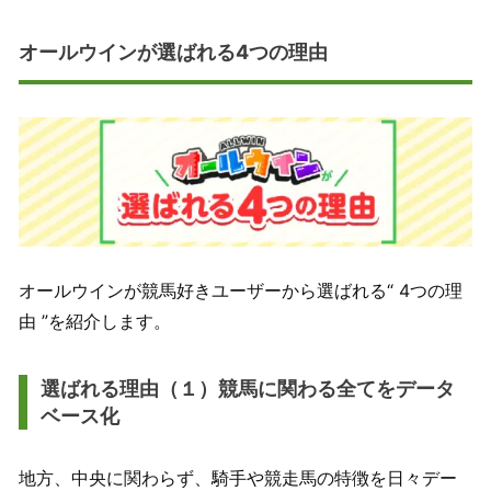
オールウインが選ばれる4つの理由
オールウインが競馬好きユーザーから選ばれる“ 4つの理
由 ”を紹介します。
選ばれる理由（１）競馬に関わる全てをデータ
ベース化
地方、中央に関わらず、騎手や競走馬の特徴を日々デー