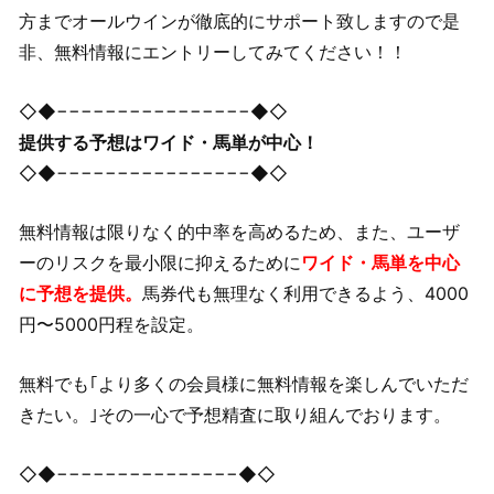
方までオールウインが徹底的にサポート致しますので是
非、無料情報にエントリーしてみてください！！
◇◆−−−−−−−−−−−−−−−−◆◇
提供する予想はワイド・馬単が中心！
◇◆−−−−−−−−−−−−−−−−◆◇
無料情報は限りなく的中率を高めるため、また、ユーザ
ーのリスクを最小限に抑えるために
ワイド・馬単を中心
に予想を提供。
馬券代も無理なく利用できるよう、4000
円〜5000円程を設定。
無料でも｢より多くの会員様に無料情報を楽しんでいただ
きたい。｣その一心で予想精査に取り組んでおります。
◇◆−−−−−−−−−−−−−−−◆◇