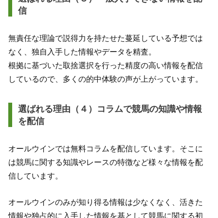
信
無責任な理論で説得力を持たせた蔓延している予想では
なく、独自入手した情報やデータを精査。
根拠に基づいた取捨選択を行った精度の高い情報を配信
しているので、多くの的中体験の声が上がっています。
選ばれる理由（４）コラムで競馬の知識や情報
を配信
オールウインでは無料コラムを配信しています。そこに
は競馬に関する知識やレースの特徴など様々な情報を配
信しています。
オールウインのみが知り得る情報は少なくなく、活きた
情報や独占的に入手した情報を基として競馬に関する初