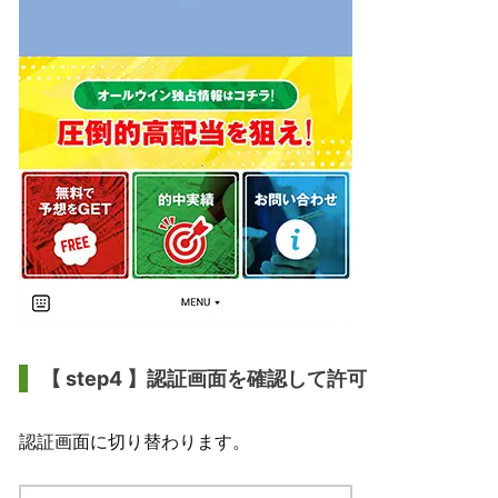
【 step4 】認証画面を確認して許可
認証画面に切り替わります。