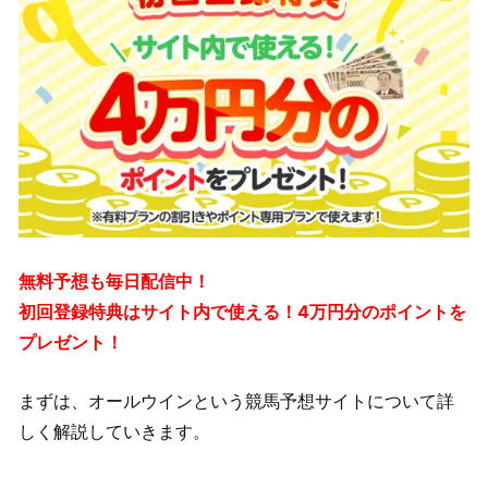
無料予想も毎日配信中！
初回登録特典はサイト内で使える！4万円分のポイントを
プレゼント！
まずは、オールウインという競馬予想サイトについて詳
しく解説していきます。