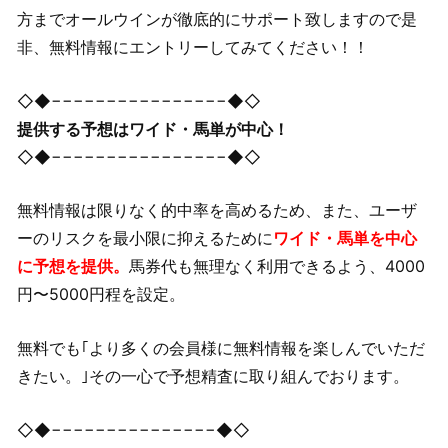
方までオールウインが徹底的にサポート致しますので是
非、無料情報にエントリーしてみてください！！
◇◆−−−−−−−−−−−−−−−−◆◇
提供する予想はワイド・馬単が中心！
◇◆−−−−−−−−−−−−−−−−◆◇
無料情報は限りなく的中率を高めるため、また、ユーザ
ーのリスクを最小限に抑えるために
ワイド・馬単を中心
に予想を提供。
馬券代も無理なく利用できるよう、4000
円〜5000円程を設定。
無料でも｢より多くの会員様に無料情報を楽しんでいただ
きたい。｣その一心で予想精査に取り組んでおります。
◇◆−−−−−−−−−−−−−−−◆◇