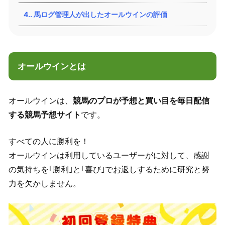
4.
馬ログ管理人が出したオールウインの評価
オールウインとは
オールウインは、
競馬のプロが予想と買い目を毎日配信
する競馬予想サイト
です。
すべての人に勝利を！
オールウインは利用しているユーザーがに対して、感謝
の気持ちを｢勝利｣と｢喜び｣でお返しするために研究と努
力を欠かしません。