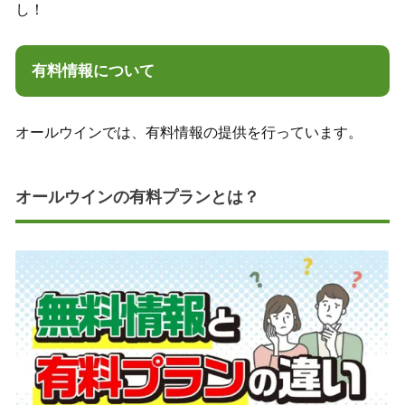
し！
有料情報について
オールウインでは、有料情報の提供を行っています。
オールウインの有料プランとは？