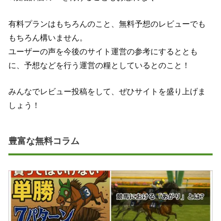
有料プランはもちろんのこと、無料予想のレビューでも
もちろん構いません。
ユーザーの声を今後のサイト運営の参考にするととも
に、予想などを行う運営の糧としているとのこと！
みんなでレビュー投稿をして、ぜひサイトを盛り上げま
しょう！
豊富な無料コラム