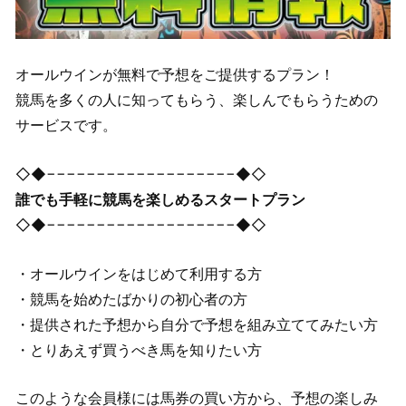
オールウインが無料で予想をご提供するプラン！
競馬を多くの人に知ってもらう、楽しんでもらうための
サービスです。
◇◆−−−−−−−−−−−−−−−−−−−◆◇
誰でも手軽に競馬を楽しめるスタートプラン
◇◆−−−−−−−−−−−−−−−−−−−◆◇
・オールウインをはじめて利用する方
・競馬を始めたばかりの初心者の方
・提供された予想から自分で予想を組み立ててみたい方
・とりあえず買うべき馬を知りたい方
このような会員様には馬券の買い方から、予想の楽しみ