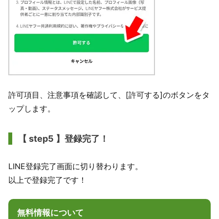
許可項目、注意事項を確認して、[許可する]のボタンをタ
ップします。
【 step5 】登録完了！
LINE登録完了画面に切り替わります。
以上で登録完了です！
無料情報について