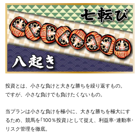
投資とは、小さな負けと大きな勝ちを繰り返すもの。
ですが、小さな負けでも負けたくないもの。
当プランは小さな負けを極小に、大きな勝ちを極大にす
るため、競馬を｢100％投資｣として捉え、利益率･連動率･
リスク管理を徹底。