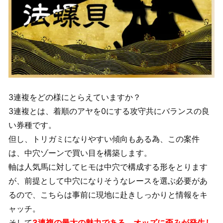
3連複をどの様にとらえていますか？
3連複とは、着順のアヤを0にする攻守共にバランスの良
い券種です。
但し、トリガミになりやすい傾向もある為、この案件
は、中穴ゾーンで買い目を構築します。
軸は人気馬に対してヒモは中穴で構成する形をとります
が、前提として中穴になりそうなレースを選ぶ必要があ
るので、こちらは事前に現地に赴きしっかりと情報をキ
ャッチ。
そして
3連複の最大の魅力である、オッズに歪みが発生し