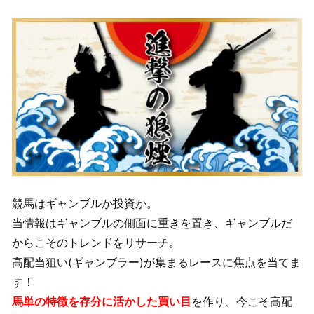
競馬はギャンブルか投資か。
当情報はギャンブルの側面に重きを置き、ギャンブルだ
からこそのトレンドをリサーチ。
高配当狙い(ギャンブラー)が集まるレースに焦点を当てま
す！
馬単の特徴を存分に活かした買い目
を作り、今こそ高配