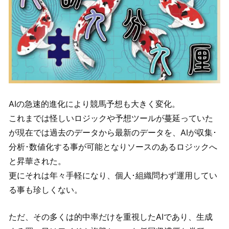
AIの急速的進化により競馬予想も大きく変化。
これまでは怪しいロジックや予想ツールが蔓延っていた
が現在では過去のデータから最新のデータを、AIが収集･
分析･数値化する事が可能となりソースのあるロジックへ
と昇華された。
更にそれは年々手軽になり、個人･組織問わず運用してい
る事も珍しくない。
ただ、その多くは的中率だけを重視したAIであり、生成