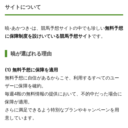
サイトについて
暁-あかつき-は、競馬予想サイトの中でも珍しい
無料予想
に保障制度を設けいている競馬予想サイト
です。
暁が選ばれる理由
(1) 無料予想に保障を適用
無料予想に自信があるからこそ、利用するすべてのユー
ザーに保障を確約。
毎週4鞍の無料情報の提供において、不的中だった場合に
保障が適用。
さらに満足できるよう特別なプランやキャンペーンを用
意しています。