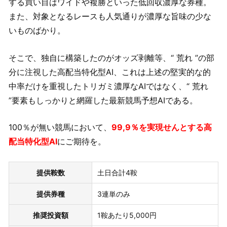
する買い目はワイドや複勝といった低回収濃厚な券種。
また、対象となるレースも人気通りが濃厚な旨味の少な
いものばかり。
そこで、独自に構築したのがオッズ剥離等、“ 荒れ ”の部
分に注視した高配当特化型AI、これは上述の堅実的な的
中率だけを重視したトリガミ濃厚なAIではなく、“ 荒れ
”要素もしっかりと網羅した最新競馬予想AIである。
100％が無い競馬において、
99,9％を実現せんとする高
配当特化型AI
にご期待を。
提供鞍数
土日合計4鞍
提供券種
3連単のみ
推奨投資額
1鞍あたり5,000円