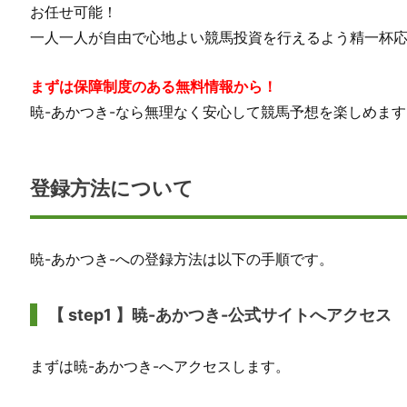
お任せ可能！
一人一人が自由で心地よい競馬投資を行えるよう精一杯
まずは保障制度のある無料情報から！
暁-あかつき-なら無理なく安心して競馬予想を楽しめます
登録方法について
暁-あかつき-への登録方法は以下の手順です。
【 step1 】暁-あかつき-公式サイトへアクセス
まずは暁-あかつき-へアクセスします。