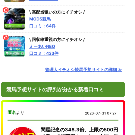
\ 高配当狙いの方にイチオシ /
MODS競馬
口コミ：64件
\ 回収率重視の方にイチオシ /
えーあいNEO
口コミ：433件
管理人イチオシ競馬予想サイトの詳細 ≫
競馬予想サイトの評判が分かる新着口コミ
匿名
より
2026-07-31 07:27
関屋記念の348.3倍、上限の500円