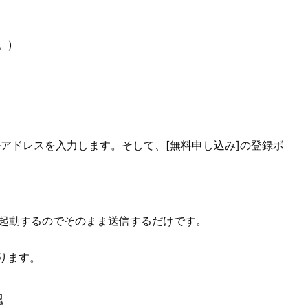
。)
アドレスを入力します。そして、[無料申し込み]の登録ボ
が起動するのでそのまま送信するだけです。
ります。
認