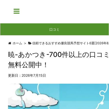
口コミ
ホーム
>
信頼できるおすすめ優良競馬予想サイト6選[2026年8
暁-あかつき-700件以上の口
無料公開中！
更新日：2026年7月15日