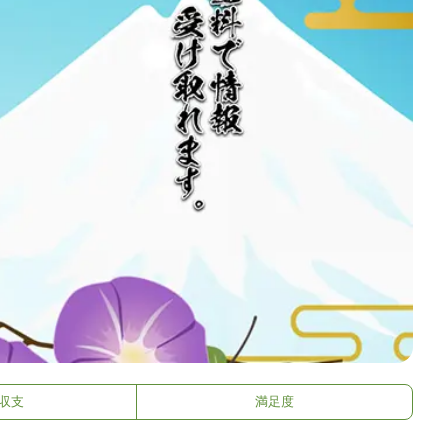
収支
満足度