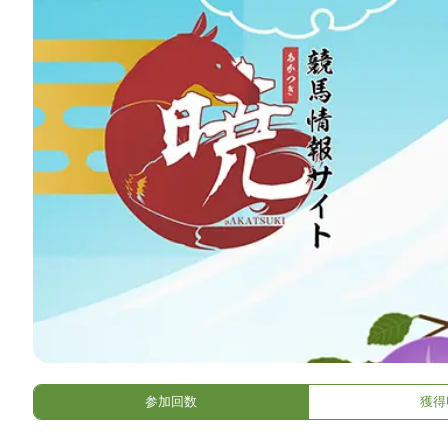
参加回数
獲得