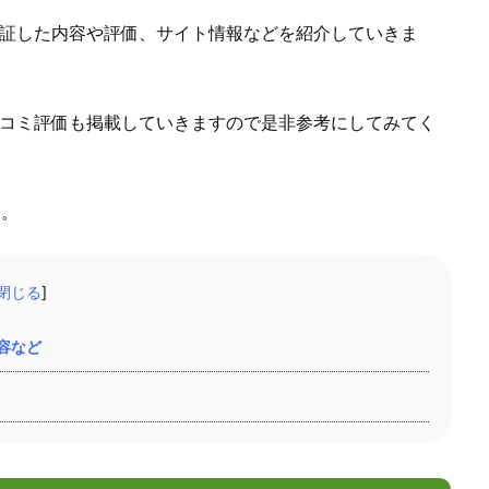
検証した内容や評価、サイト情報などを紹介していきま
口コミ評価も掲載していきますので是非参考にしてみてく
す。
閉じる
]
容など