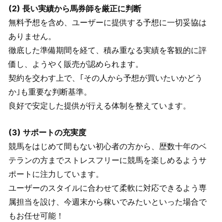
(2) 長い実績から馬券師を厳正に判断
無料予想を含め、ユーザーに提供する予想に一切妥協は
ありません。
徹底した準備期間を経て、積み重なる実績を客観的に評
価し、ようやく販売が認められます。
契約を交わす上で、｢その人から予想が買いたいかどう
か｣も重要な判断基準。
良好で安定した提供が行える体制を整えています。
(3) サポートの充実度
競馬をはじめて間もない初心者の方から、歴数十年のベ
テランの方までストレスフリーに競馬を楽しめるようサ
ポートに注力しています。
ユーザーのスタイルに合わせて柔軟に対応できるよう専
属担当を設け、今週末から稼いでみたいといった場合で
もお任せ可能！