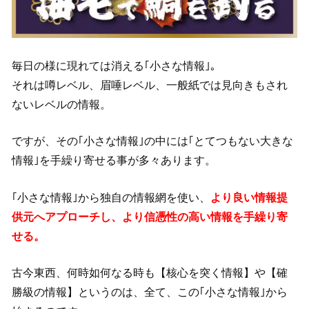
毎日の様に現れては消える｢小さな情報｣。
それは噂レベル、眉唾レベル、一般紙では見向きもされ
ないレベルの情報。
ですが、その｢小さな情報｣の中には｢とてつもない大きな
情報｣を手繰り寄せる事が多々あります。
｢小さな情報｣から独自の情報網を使い、
より良い情報提
供元へアプローチし、より信憑性の高い情報を手繰り寄
せる。
古今東西、何時如何なる時も【核心を突く情報】や【確
勝級の情報】というのは、全て、この｢小さな情報｣から