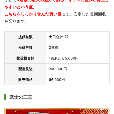
やすいという点。
こちらをしっかり含んだ買い目
にて、安定した長期回収
を図ります。
提供鞍数
土日合計2鞍
提供券種
3連複
推奨投資額
1鞍あたり5,000円
配当見込
200,000円
販売価格
66,000円
武士の三忘