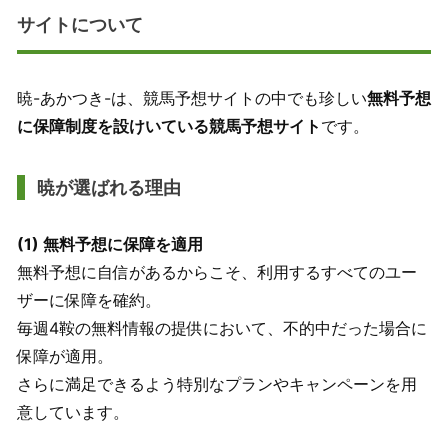
サイトについて
暁-あかつき-は、競馬予想サイトの中でも珍しい
無料予想
に保障制度を設けいている競馬予想サイト
です。
暁が選ばれる理由
(1) 無料予想に保障を適用
無料予想に自信があるからこそ、利用するすべてのユー
ザーに保障を確約。
毎週4鞍の無料情報の提供において、不的中だった場合に
保障が適用。
さらに満足できるよう特別なプランやキャンペーンを用
意しています。