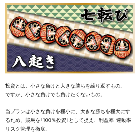
投資とは、小さな負けと大きな勝ちを繰り返すもの。
ですが、小さな負けでも負けたくないもの。
当プランは小さな負けを極小に、大きな勝ちを極大にす
るため、競馬を｢100％投資｣として捉え、利益率･連動率･
リスク管理を徹底。