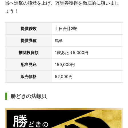
当へ進撃の狼煙を上げ、万馬券獲得を徹底的に狙いまし
ょう！
提供鞍数
土日合計2鞍
提供券種
馬単
推奨投資額
1鞍あたり5,000円
配当見込
150,000円
販売価格
52,000円
勝どきの法螺貝