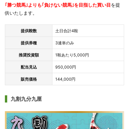
｢勝つ競馬｣よりも｢負けない競馬｣を目指した買い目
を提
供いたします。
提供鞍数
土日合計4鞍
提供券種
3連単のみ
推奨投資額
1鞍あたり5,000円
配当見込
950,000円
販売価格
144,000円
九割九分九厘