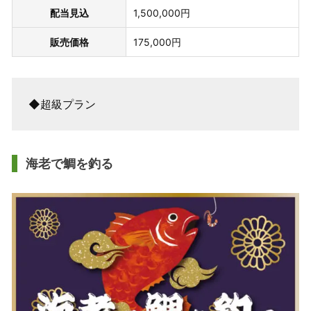
配当見込
1,500,000円
販売価格
175,000円
◆超級プラン
海老で鯛を釣る