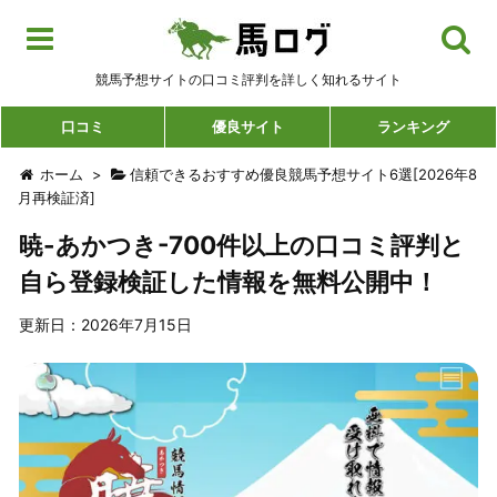
競馬予想サイトの口コミ評判を詳しく知れるサイト
口コミ
優良サイト
ランキング
ホーム
>
信頼できるおすすめ優良競馬予想サイト6選[2026年8
月再検証済]
暁-あかつき-700件以上の口コミ評判と
自ら登録検証した情報を無料公開中！
更新日：2026年7月15日