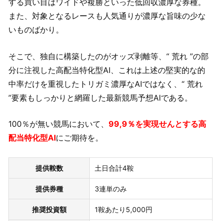
する買い目はワイドや複勝といった低回収濃厚な券種。
また、対象となるレースも人気通りが濃厚な旨味の少な
いものばかり。
そこで、独自に構築したのがオッズ剥離等、“ 荒れ ”の部
分に注視した高配当特化型AI、これは上述の堅実的な的
中率だけを重視したトリガミ濃厚なAIではなく、“ 荒れ
”要素もしっかりと網羅した最新競馬予想AIである。
100％が無い競馬において、
99,9％を実現せんとする高
配当特化型AI
にご期待を。
提供鞍数
土日合計4鞍
提供券種
3連単のみ
推奨投資額
1鞍あたり5,000円