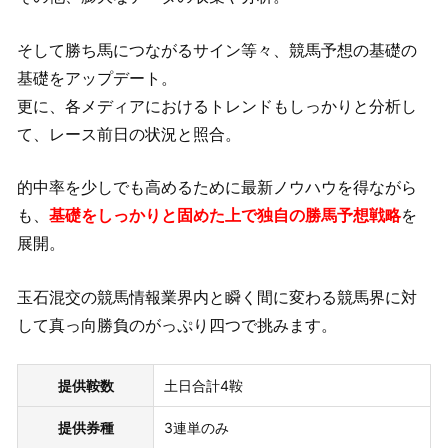
そして勝ち馬につながるサイン等々、競馬予想の基礎の
基礎をアップデート。
更に、各メディアにおけるトレンドもしっかりと分析し
て、レース前日の状況と照合。
的中率を少しでも高めるために最新ノウハウを得ながら
も、
基礎をしっかりと固めた上で独自の勝馬予想戦略
を
展開。
玉石混交の競馬情報業界内と瞬く間に変わる競馬界に対
して真っ向勝負のがっぷり四つで挑みます。
提供鞍数
土日合計4鞍
提供券種
3連単のみ