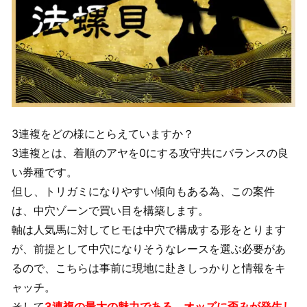
3連複をどの様にとらえていますか？
3連複とは、着順のアヤを0にする攻守共にバランスの良
い券種です。
但し、トリガミになりやすい傾向もある為、この案件
は、中穴ゾーンで買い目を構築します。
軸は人気馬に対してヒモは中穴で構成する形をとります
が、前提として中穴になりそうなレースを選ぶ必要があ
るので、こちらは事前に現地に赴きしっかりと情報をキ
ャッチ。
そして
3連複の最大の魅力である、オッズに歪みが発生し