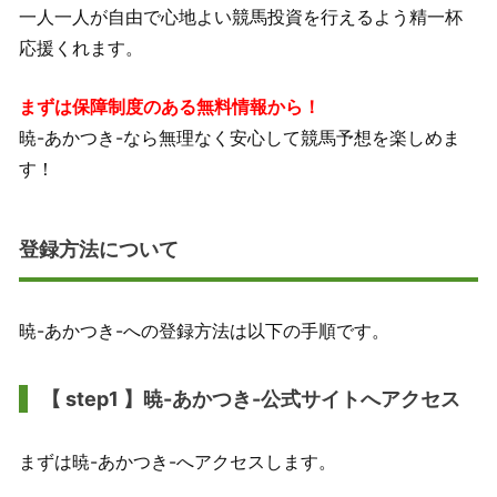
一人一人が自由で心地よい競馬投資を行えるよう精一杯
応援くれます。
まずは保障制度のある無料情報から！
暁-あかつき-なら無理なく安心して競馬予想を楽しめま
す！
登録方法について
暁-あかつき-への登録方法は以下の手順です。
【 step1 】暁-あかつき-公式サイトへアクセス
まずは暁-あかつき-へアクセスします。